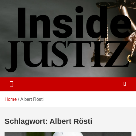
Skip
to
content
Investigativer Journalismus zur Dritten Gewalt
INSIDE-JUSTIZ
Home
Albert Rösti
Schlagwort:
Albert Rösti