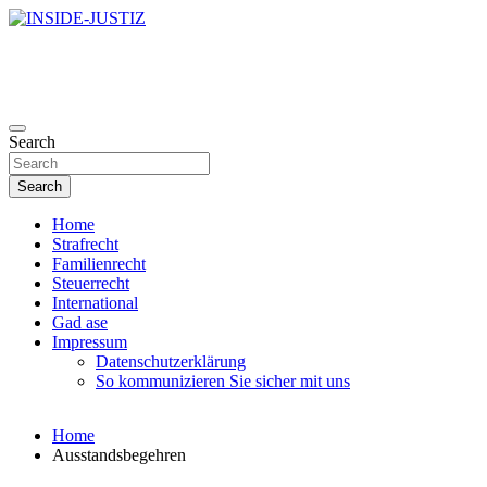
Skip
to
Investigativer Journalismus zur Dritten Gewalt
content
INSIDE-JUSTIZ
Search
Search
Home
Strafrecht
Familienrecht
Steuerrecht
International
Gad ase
Impressum
Datenschutzerklärung
So kommunizieren Sie sicher mit uns
Home
Ausstandsbegehren