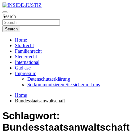
Skip
to
Investigativer Journalismus zur Dritten Gewalt
content
Search
INSIDE-JUSTIZ
Search
Home
Strafrecht
Familienrecht
Steuerrecht
International
Gad ase
Impressum
Datenschutzerklärung
So kommunizieren Sie sicher mit uns
Home
Bundesstaatsanwaltschaft
Schlagwort:
Bundesstaatsanwaltschaft