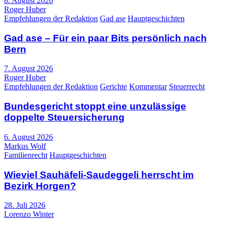
8. August 2026
Roger Huber
Empfehlungen der Redaktion
Gad ase
Hauptgeschichten
Gad ase – Für ein paar Bits persönlich nach
Bern
7. August 2026
Roger Huber
Empfehlungen der Redaktion
Gerichte
Kommentar
Steuerrecht
Bundesgericht stoppt eine unzulässige
doppelte Steuersicherung
6. August 2026
Markus Wolf
Familienrecht
Hauptgeschichten
Wieviel Sauhäfeli-Saudeggeli herrscht im
Bezirk Horgen?
28. Juli 2026
Lorenzo Winter