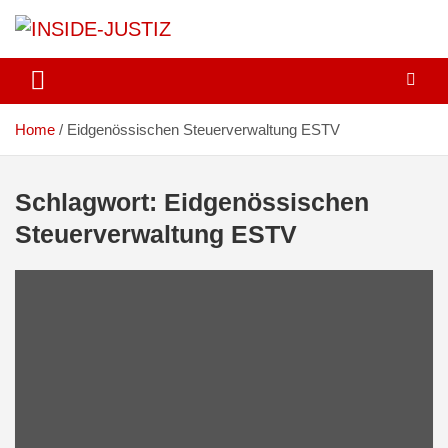
Skip
to
content
Investigativer Journalismus zur Dritten Gewalt
INSIDE-JUSTIZ
Home
Eidgenössischen Steuerverwaltung ESTV
Schlagwort:
Eidgenössischen
Steuerverwaltung ESTV