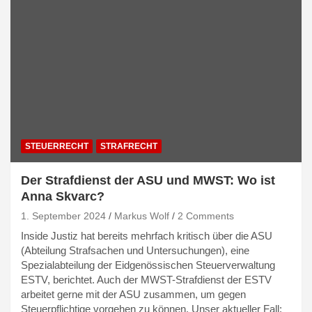
STEUERRECHT
STRAFRECHT
Der Strafdienst der ASU und MWST: Wo ist
Anna Skvarc?
1. September 2024
Markus Wolf
2 Comments
Inside Justiz hat bereits mehrfach kritisch über die ASU
(Abteilung Strafsachen und Untersuchungen), eine
Spezialabteilung der Eidgenössischen Steuerverwaltung
ESTV, berichtet. Auch der MWST-Strafdienst der ESTV
arbeitet gerne mit der ASU zusammen, um gegen
Steuerpflichtige vorgehen zu können. Unser aktueller Fall: