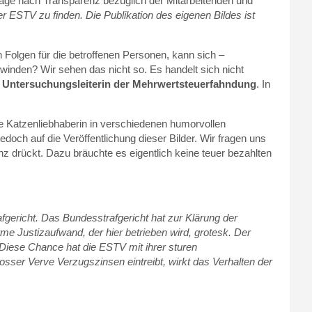
age nach Transparenz bezüglich der Mitarbeitenden und
der ESTV zu finden. Die Publikation des eigenen Bildes ist
Folgen für die betroffenen Personen, kann sich –
inden? Wir sehen das nicht so. Es handelt sich nicht
c
Untersuchungsleiterin der Mehrwertsteuerfahndung
. In
 die Katzenliebhaberin in verschiedenen humorvollen
och auf die Veröffentlichung dieser Bilder. Wir fragen uns
z drückt. Dazu bräuchte es eigentlich keine teuer bezahlten
fgericht. Das Bundesstrafgericht hat zur Klärung der
 Justizaufwand, der hier betrieben wird, grotesk. Der
Diese Chance hat die ESTV mit ihrer sturen
ser Verve Verzugszinsen eintreibt, wirkt das Verhalten der