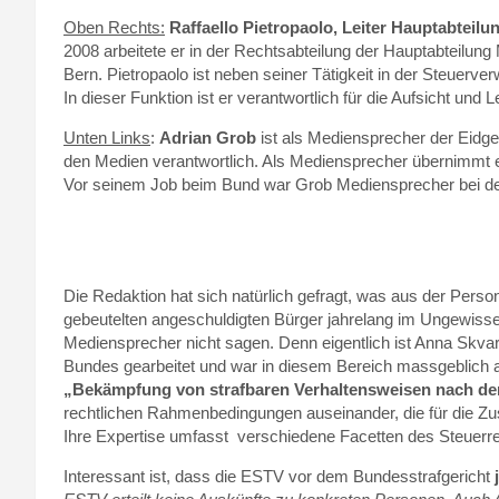
Oben Rechts:
Raffaello Pietropaolo, Leiter Hauptabtei
2008 arbeitete er in der Rechtsabteilung der Hauptabteilu
Bern. Pietropaolo ist neben seiner Tätigkeit in der Steuerv
In dieser Funktion ist er verantwortlich für die Aufsicht und
Unten Links
:
Adrian Grob
ist als Mediensprecher der Eidge
den Medien verantwortlich. Als Mediensprecher übernimmt er 
Vor seinem Job beim Bund war Grob Mediensprecher bei d
Die Redaktion hat sich natürlich gefragt, was aus der Person
gebeutelten angeschuldigten Bürger jahrelang im Ungewissen
Mediensprecher nicht sagen. Denn eigentlich ist Anna Skvarc 
Bundes gearbeitet und war in diesem Bereich massgeblich an
„Bekämpfung von strafbaren Verhaltensweisen nach 
rechtlichen Rahmenbedingungen auseinander, die für die 
Ihre Expertise umfasst verschiedene Facetten des Steuerrec
Interessant ist, dass die ESTV vor dem Bundesstrafgericht
j