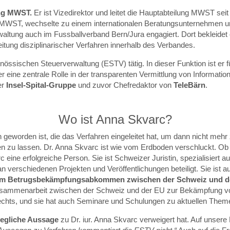
lung MWST.
Er
ist Vizedirektor und leitet die Hauptabteilung MWST sei
ng MWST, wechselte zu einem internationalen Beratungsunternehmen u
erwaltung auch im Fussballverband Bern/Jura engagiert. Dort bekleidet
 Leitung disziplinarischer Verfahren innerhalb des Verbandes.
nössischen Steuerverwaltung (ESTV) tätig. In dieser Funktion ist er 
eine zentrale Rolle in der transparenten Vermittlung von Informatio
er
Insel-Spital-Gruppe
und zuvor Chefredaktor von
TeleBärn
.
Wo ist Anna Skvarc?
 geworden ist, die das Verfahren eingeleitet hat, um dann nicht mehr
 zu lassen. Dr. Anna Skvarc ist wie vom Erdboden verschluckt. Ob si
eine erfolgreiche Person. Sie ist Schweizer Juristin, spezialisiert au
 verschiedenen Projekten und Veröffentlichungen beteiligt. Sie ist 
dem Betrugsbekämpfungsabkommen zwischen der Schweiz und d
Zusammenarbeit zwischen der Schweiz und der EU zur Bekämpfung vo
hts, und sie hat auch Seminare und Schulungen zu aktuellen Themen 
egliche Aussage
zu Dr. iur. Anna Skvarc verweigert hat. Auf unser