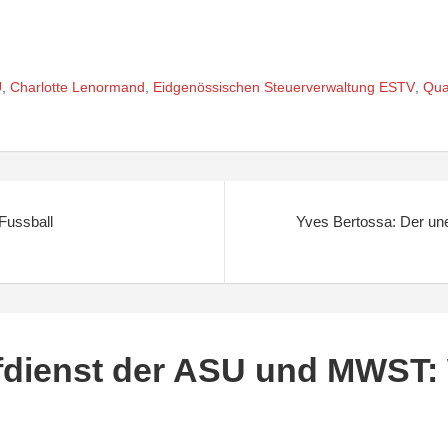
U
,
Charlotte Lenormand
,
Eidgenössischen Steuerverwaltung ESTV
,
Qual
Fussball
Yves Bertossa: Der un
fdienst der ASU und MWST: