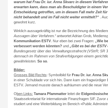
warum hat Frau Dr. iur. Anna Skvarc in diesem Verfahre
erwarten kann, dass man als Beschuldigter in einem V
Entscheidung getroffen, um in diesem Fall mehr Zeit f
nicht behandelt und im Fall nicht weiter ermittelt?“
. Au
gewohnt kurz.
Wirklich aussagekräftig ist nur die Bezeichnung des Medien
Aussagen über Verfahren.“
antwortet Adrian Grob, Mediens
Kommunikation ESTV
. Nur eben bei zwei Fragen:
„Wie be
verbessert werden könnten?
und
„Gibt es bei der ESTV 
Bundesgesetz über das Verwaltungsstrafrecht (VStrR; SR 313
demnach im Rahmen von Strafverfolgungen einem gerichtlic
gewährleisten.
So so
.
Bilder:
Grosses Bild Rechts
: Symbolbild für
Frau Dr. iur. Anna Sk
in einer Schublade vor sich hin. Dann kam ein fragwürdiger
ESTV. Jemand musste danach aufräumen und die neue Verfah
O
ben Links:
Tamara Pfammatter
leitet die
Eidgenössische
Staatssekretariat für internationale Finanzfragen SIF. Zuvor
studiert und eine Weiterbildung im Bereich «Public Administr