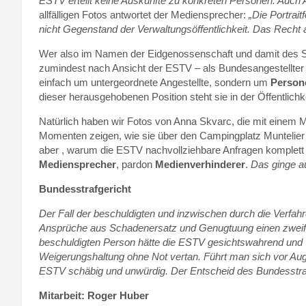
ESTV erteilt keine Auskünfte zu konkreten Personen. Auch
allfälligen Fotos antwortet der Mediensprecher:
„Die Portrait
nicht Gegenstand der Verwaltungsöffentlichkeit. Das Recht a
Wer also im Namen der Eidgenossenschaft und damit des Sch
zumindest nach Ansicht der ESTV – als Bundesangestellter 
einfach um untergeordnete Angestellte, sondern um
Persone
dieser herausgehobenen Position steht sie in der Öffentlichk
Natürlich haben wir Fotos von Anna Skvarc, die mit einem M
Momenten zeigen, wie sie über den Campingplatz Muntelier s
aber , warum die ESTV nachvollziehbare Anfragen komplett a
Mediensprecher
, pardon
Medienverhinderer
.
Das ginge au
Bundesstrafgericht
Der Fall der beschuldigten und inzwischen durch die Verfahr
Ansprüche aus Schadenersatz und Genugtuung einen zweifach
beschuldigten Person hätte die ESTV gesichtswahrend und v
Weigerungshaltung ohne Not vertan. Führt man sich vor Aug
ESTV schäbig und unwürdig. Der Entscheid des Bundesstrafgeri
Mitarbeit: Roger Huber