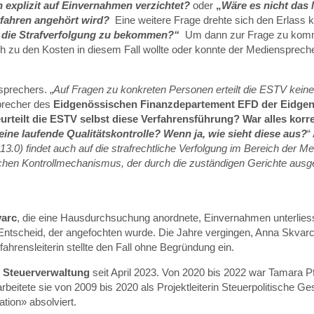
n explizit auf Einvernahmen verzichtet?
oder
„
Wäre es nicht das
erfahren angehört wird?
Eine weitere Frage drehte sich den Erlass k
ür die Strafverfolgung zu bekommen?“
Um dann zur Frage zu ko
ch zu den Kosten in diesem Fall wollte oder konnte der Mediensprech
sprechers. „
Auf Fragen zu konkreten Personen erteilt die ESTV kein
precher des
Eidgenössischen Finanzdepartement EFD der Eidgen
urteilt die ESTV selbst diese Verfahrensführung? War alles korre
eine laufende Qualitätskontrolle? Wenn ja, wie sieht diese aus?
“
.0) findet auch auf die strafrechtliche Verfolgung im Bereich der M
hen Kontrollmechanismus, der durch die zuständigen Gerichte ausge
varc
, die eine Hausdurchsuchung anordnete, Einvernahmen unterliess. 
 Entscheid, der angefochten wurde. Die Jahre vergingen, Anna Skvarc
rensleiterin stellte den Fall ohne Begründung ein.
 Steuerverwaltung
seit April 2023. Von 2020 bis 2022 war Tamara P
 arbeitete sie von 2009 bis 2020 als Projektleiterin Steuerpolitische
ation» absolviert.