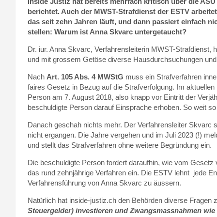
Inside Justiz hat bereits mehrfach kritisch über die A
berichtet. Auch der MWST-Strafdienst der ESTV arbeitet
das seit zehn Jahren läuft, und dann passiert einfach 
stellen: Warum ist Anna Skvarc untergetaucht?
Dr. iur. Anna Skvarc, Verfahrensleiterin MWST-Strafdienst
und mit grossem Getöse diverse Hausdurchsuchungen und uf
Nach
Art. 105 Abs. 4 MWStG
muss ein Strafverfahren inne
faires Gesetz in Bezug auf die Strafverfolgung. Im aktuellen 
Person am 7. August 2018, also knapp vor Eintritt der Verj
beschuldigte Person darauf Einsprache erhoben. So weit so
Danach geschah nichts mehr. Der Verfahrensleiter Skvarc s
nicht ergangen. Die Jahre vergehen und im Juli 2023 (!) me
und stellt das Strafverfahren ohne weitere Begründung ein.
Die beschuldigte Person fordert daraufhin, wie vom Geset
das rund zehnjährige Verfahren ein. Die ESTV lehnt jede E
Verfahrensführung von Anna Skvarc zu äussern.
Natürlich hat inside-justiz.ch den Behörden diverse Fragen 
Steuergelder) investieren und Zwangsmassnahmen wie e