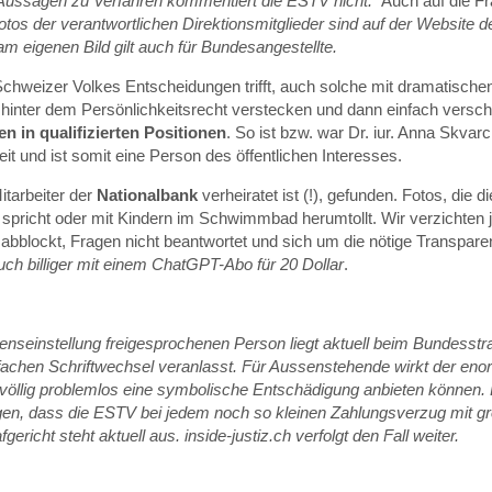
 Aussagen zu Verfahren kommentiert die ESTV nicht.“
Auch auf die Fr
fotos der verantwortlichen Direktionsmitglieder sind auf der Website 
m eigenen Bild gilt auch für Bundesangestellte.
weizer Volkes Entscheidungen trifft, auch solche mit dramatischen 
hinter dem Persönlichkeitsrecht verstecken und dann einfach verschw
n in qualifizierten Positionen
. So ist bzw. war Dr. iur. Anna Skvar
eit und ist somit eine Person des öffentlichen Interesses.
itarbeiter der
Nationalbank
verheiratet ist (!), gefunden. Fotos, die
pricht oder mit Kindern im Schwimmbad herumtollt. Wir verzichten jed
bblockt, Fragen nicht beantwortet und sich um die nötige Transparen
ch billiger mit einem ChatGPT-Abo für 20 Dollar
.
enseinstellung freigesprochenen Person liegt aktuell beim Bundesstra
en Schriftwechsel veranlasst. Für Aussenstehende wirkt der enorme
öllig problemlos eine symbolische Entschädigung anbieten können. 
en, dass die ESTV bei jedem noch so kleinen Zahlungsverzug mit gros
cht steht aktuell aus. inside-justiz.ch verfolgt den Fall weiter.