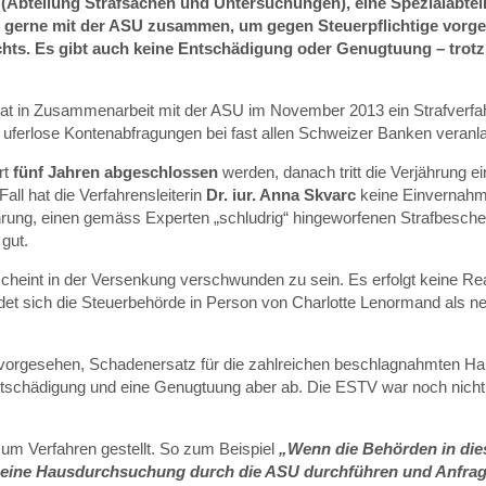
SU (Abteilung Strafsachen und Untersuchungen), eine Spezialabt
 gerne mit der ASU zusammen, um gegen Steuerpflichtige vorgehe
nichts. Es gibt auch keine Entschädigung oder Genugtuung – trot
, hat in Zusammenarbeit mit der ASU im November 2013 ein Strafverf
erlose Kontenabfragungen bei fast allen Schweizer Banken veranla
rt
fünf Jahren abgeschlossen
werden, danach tritt die Verjährung e
Fall hat die Verfahrensleiterin
Dr. iur. Anna Skvarc
keine Einvernahme
ährung, einen gemäss Experten „schludrig“ hingeworfenen Strafbesche
 gut.
cheint in der Versenkung verschwunden zu sein. Es erfolgt keine Rea
ldet sich die Steuerbehörde in Person von Charlotte Lenormand als n
z vorgesehen, Schadenersatz für die zahlreichen beschlagnahmten 
ntschädigung und eine Genugtuung aber ab. Die ESTV war noch nicht 
zum Verfahren gestellt. So zum Beispiel
„Wenn die Behörden in diese
ine Hausdurchsuchung durch die ASU durchführen und Anfragen