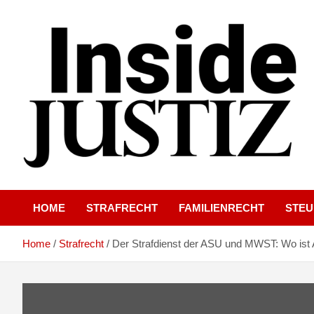
Skip
to
content
Investigativer Journalismus zur Dritten Gewalt
INSIDE-JUSTIZ
HOME
STRAFRECHT
FAMILIENRECHT
STE
Home
Strafrecht
Der Strafdienst der ASU und MWST: Wo ist