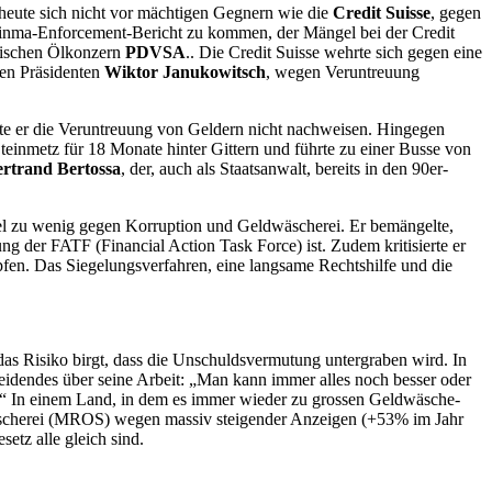
scheute sich nicht vor mächtigen Gegnern wie die
Credit Suisse
, gegen
Finma-Enforcement-Bericht zu kommen, der Mängel bei der Credit
ischen Ölkonzern
PDVSA
.. Die Credit Suisse wehrte sich gegen eine
hen Präsidenten
Wiktor Janukowitsch
, wegen Veruntreuung
te er die Veruntreuung von Geldern nicht nachweisen. Hingegen
inmetz für 18 Monate hinter Gittern und führte zu einer Busse von
rtrand Bertossa
, der, auch als Staatsanwalt, bereits in den 90er-
viel zu wenig gegen Korruption und Geldwäscherei. Er bemängelte,
g der FATF (Financial Action Task Force) ist. Zudem kritisierte er
pfen. Das Siegelungsverfahren, eine langsame Rechtshilfe und die
s das Risiko birgt, dass die Unschuldsvermutung untergraben wird.
In
eidendes über seine Arbeit: „Man kann immer alles noch besser oder
hen.“ In einem Land, in dem es immer wieder zu grossen Geldwäsche-
dwäscherei (MROS) wegen massiv steigender Anzeigen (+53% im Jahr
etz alle gleich sind.