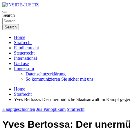
Skip
to
Investigativer Journalismus zur Dritten Gewalt
content
Search
INSIDE-JUSTIZ
Search
Home
Strafrecht
Familienrecht
Steuerrecht
International
Gad ase
Impressum
Datenschutzerklärung
So kommunizieren Sie sicher mit uns
Home
Strafrecht
Yves Bertossa: Der unermüdliche Staatsanwalt im Kampf gege
Hauptgeschichten
Jus-Panoptikum
Strafrecht
Yves Bertossa: Der unermü