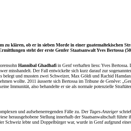
m zu klären, ob er in sieben Morde in einer guatemaltekischen Str
tlungen steht der erste Genfer Staatsanwalt Yves Bertossa (50), 
atorensohn
Hannibal Ghadhafi
in Genf verhaften liess: Yves Bertossa.
wer misshandelt. Der Fall entwickelte sich kurz darauf zur sogenannte
s belegt und mussten zwei Schweizer, Max Göldi und Rachid Hamdani, z
ehmen wollte. 2011 äusserte sich Bertossa im Tribune de Genève: „Genf
eine Immunität, also behandelte er sie als normale potenzielle Straftäter
 komplexen und aufsehenerregenden Fälle zu. Der
Tages-Anzeiger
schrieb
 Diese herausgehobene Stellung innerhalb der Staatsanwaltschaft führte 
n der Schweiz lebte und Doppelbürger war, wurde in Genf aufgrund ein