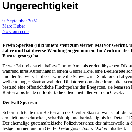
Ungerechtigkeit
9. September 2024
Marc Huber
No Comments
Erwin Sperisen (Bild unten) steht zum vierten Mal vor Gericht, u
Jahre und hat diverse Wendungen genommen. Im Zentrum der Ermit
Furore gesorgt hat.
Er war 34 und erst ein halbes Jahr im Amt, als er den libyschen Dikt
während ihres Aufenthalts in einem Genfer Hotel eine Bedienstete sch
und der Schweiz. In dieser wurde die Schweiz mit Sanktionen Libyen
weil ein junger Staatsanwalt den Diktatorensohn ohne Immunität vern
bestand eine offensichtliche Fluchtgefahr der Ehegatten, sie besassen k
Bertossa bis heute einfordert: die Gleichheit aller vor dem Gesetz.
Der Fall Sperisen
Schon früh teilte man Bertossa in der Genfer Staatsanwaltschaft die
ermittelt unerschrocken, scharfsinnig und hartnäckig bis ins Detail.“
Der ehemalige guatemaltekische Polizeivorsteher, der mittlerweile i
festgenommen und im Genfer Gefängnis
Champ Dollon
inhaftiert.