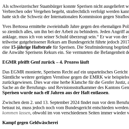
Als schweizerischer Staatsbürger konnte Sperisen nicht ausgeliefert 
Verbrechen oder Vergehen begeht, strafrechtlich verfolgt werden kan
hatte sich die Schweiz der Internationalen Kommission gegen Straflo
Yves Bertossa ermittelte zweieinhalb Jahre gegen den ehemaligen Pol
so ziemlich alles, um ihn bei der Arbeit zu behindern. Jeden Angriff 
anklage, muss ich von seiner Schuld überzeugt sein.“ Er war von der 
teilweise gutgeheissener Rekurs am Bundesgericht führte jedoch 2017
eine
15-jährige Haftstrafe
für Sperisen. Die Strafminderung begründet
die Anwälte Sperisens Rekurs ein. Sie vermuteten die Befangenheit 
EGMR pfeifft Genf zurück – 4. Prozess läuft
Das EGMR monierte, Sperisens Recht auf ein unparteiisches Gericht
Sämtliche weitere gerügten Verstösse gegen die EMRK wie beispiels
zurückgewiesen. Dies war eine herbe Klatsche für die Genfer Justiz, 
Sache an die Berufungs- und Revisionsstrafkammer des Kantons Genf
Sperisen wurde nach elf Jahren aus der Haft entlassen
.
Zwischen dem 2. und 13. September 2024 findet nun vor dem Berufungs
betraut ist, muss jedoch noch vom Bundesgericht entschieden werden. W
kommen lassen
, obwohl im von verschiedenen Seiten immer wieder vo
Kampf gegen Geldwäscherei