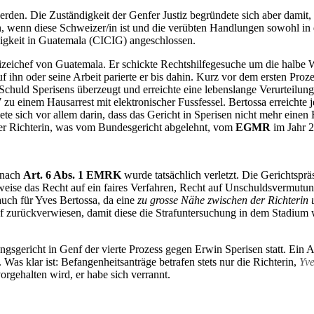
werden. Die Zuständigkeit der Genfer Justiz begründete sich aber damit
n, wenn diese Schweizer/in ist und die verübten Handlungen sowohl in d
sigkeit in Guatemala (CICIG) angeschlossen.
izeichef von Guatemala. Er schickte Rechtshilfegesuche um die halbe W
auf ihn oder seine Arbeit parierte er bis dahin. Kurz vor dem ersten Pr
Schuld Sperisens überzeugt und erreichte eine lebenslange Verurteilun
 zu einem Hausarrest mit elektronischer Fussfessel. Bertossa erreichte
e sich vor allem darin, dass das Gericht in Sperisen nicht mehr einen 
der Richterin, was vom Bundesgericht abgelehnt, vom
EGMR
im Jahr 2
 nach
Art. 6 Abs. 1 EMRK
wurde tatsächlich verletzt. Die Gerichtsprä
weise das Recht auf ein faires Verfahren, Recht auf Unschuldsvermu
auch für Yves Bertossa, da eine
zu grosse Nähe zwischen der Richterin
 zurückverwiesen, damit diese die Strafuntersuchung in dem Stadium 
gericht in Genf der vierte Prozess gegen Erwin Sperisen statt. Ein An
as klar ist: Befangenheitsanträge betrafen stets nur die Richterin,
Yve
rgehalten wird, er habe sich verrannt.