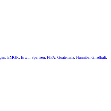
gen
,
EMGR
,
Erwin Sperisen
,
FIFA
,
Guatemala
,
Hannibal Ghadhafi
,