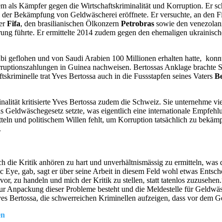
lem als Kämpfer gegen die Wirtschaftskriminalität und Korruption. Er 
i der Bekämpfung von Geldwäscherei eröffnete. Er versuchte, an den 
der
Fifa
, den brasilianischen Ölkonzern
Petrobras
sowie den venezolan
rung führte. Er ermittelte 2014 zudem gegen den ehemaligen ukrainisc
bi geflohen und von Saudi Arabien 100 Millionen erhalten hatte, konn
uptionszahlungen in Guinea nachweisen. Bertossas Anklage brachte Ste
skriminelle trat Yves Bertossa auch in die Fussstapfen seines Vaters
Be
inalität kritisierte Yves Bertossa zudem die Schweiz. Sie unternehme 
 Geldwäschegesetz setzte, was eigentlich eine internationale Empfehlun
teln und politischem Willen fehlt, um Korruption tatsächlich zu bekäm
.
sich die Kritik anhören zu hart und unverhältnismässig zu ermitteln, wa
 Eye, gab, sagt er über seine Arbeit in diesem Feld wohl etwas Entsch
 vor, zu handeln und mich der Kritik zu stellen, statt tatenlos zuzuse
n zur Anpackung dieser Probleme besteht und die Meldestelle für Gel
Yves Bertossa, die schwerreichen Kriminellen aufzeigen, dass vor dem Ges
en