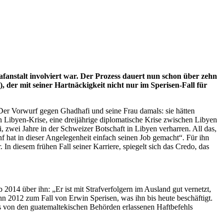
afanstalt involviert war. Der Prozess dauert nun schon über zehn
der mit seiner Hartnäckigkeit nicht nur im Sperisen-Fall für
 Der Vorwurf gegen Ghadhafi und seine Frau damals: sie hätten
n Libyen-Krise, eine dreijährige diplomatische Krise zwischen Libyen
wei Jahre in der Schweizer Botschaft in Libyen verharren. All das,
 hat in dieser Angelegenheit einfach seinen Job gemacht“. Für ihn
. In diesem frühen Fall seiner Karriere, spiegelt sich das Credo, das
 2014 über ihn: „Er ist mit Strafverfolgern im Ausland gut vernetzt,
ihn 2012 zum Fall von Erwin Sperisen, was ihn bis heute beschäftigt.
es von den guatemaltekischen Behörden erlassenen Haftbefehls