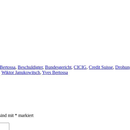
Bertossa
,
Beschuldigter
,
Bundesgericht
,
CICIG
,
Credit Suisse
,
Drohun
,
Wiktor Janukowitsch
,
Yves Bertossa
sind mit
*
markiert