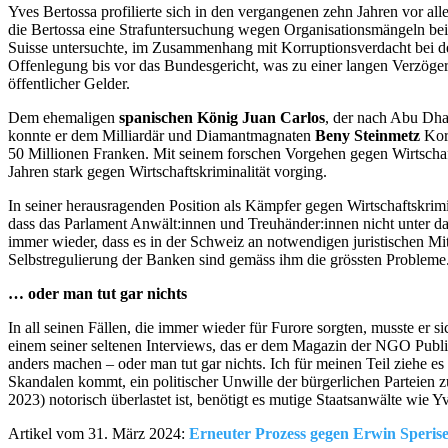
Yves Bertossa profilierte sich in den vergangenen zehn Jahren vor al
die Bertossa eine Strafuntersuchung wegen Organisationsmängeln be
Suisse untersuchte, im Zusammenhang mit Korruptionsverdacht bei 
Offenlegung bis vor das Bundesgericht, was zu einer langen Verzöge
öffentlicher Gelder.
Dem ehemaligen
spanischen König Juan Carlos
, der nach Abu Dha
konnte er dem Milliardär und Diamantmagnaten
Beny Steinmetz
Korr
50 Millionen Franken.
Mit seinem forschen Vorgehen gegen Wirtschaft
Jahren stark gegen Wirtschaftskriminalität vorging.
In seiner herausragenden Position als Kämpfer gegen Wirtschaftskrim
dass das Parlament Anwält:innen und Treuhänder:innen nicht unter das
immer wieder, dass es in der Schweiz an notwendigen juristischen Mit
Selbstregulierung der Banken sind gemäss ihm die grössten Probleme
… oder man tut gar nichts
In all seinen Fällen, die immer wieder für Furore sorgten, musste er 
einem seiner seltenen Interviews, das er dem Magazin der NGO Public
anders machen – oder man tut gar nichts. Ich für meinen Teil ziehe es
Skandalen kommt, ein politischer Unwille der bürgerlichen Parteie
2023) notorisch überlastet ist, benötigt es mutige Staatsanwälte wie 
Artikel vom 31. März 2024:
Erneuter Prozess gegen Erwin Speris