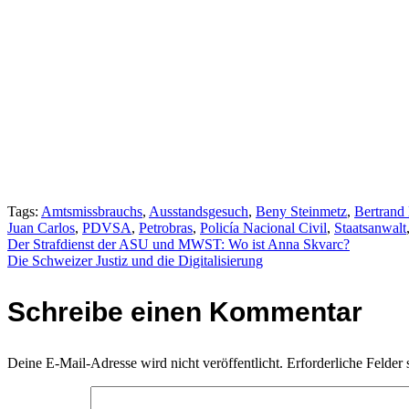
Tags:
Amtsmissbrauchs
,
Ausstandsgesuch
,
Beny Steinmetz
,
Bertrand 
Juan Carlos
,
PDVSA
,
Petrobras
,
Policía Nacional Civil
,
Staatsanwalt
Beitragsnavigation
Der Strafdienst der ASU und MWST: Wo ist Anna Skvarc?
Die Schweizer Justiz und die Digitalisierung
Schreibe einen Kommentar
Deine E-Mail-Adresse wird nicht veröffentlicht.
Erforderliche Felder 