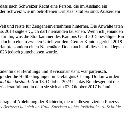
, dass nach Schweizer Recht eine Person, die im Ausland ein
er Schweiz wie im betroffenen Drittstaat strafbar sind. Ausserdem
elt und reiste für Zeugeneinvernahmen hinterher. Die Anwälte taten
ozess 2014 sagte er: „Ich darf niemanden täuschen. Wenn ich jemanden
g für ihn, was die Strafkammer des Kantons Genf 2015 bestätigte. Ein
 jedoch in einem zweiten Urteil vor dem Genfer Kantonsgericht 2018
Haupt-, sondern einen Nebentäter. Doch auch auf dieses Urteil legten
023 jedoch gutgeheissen wurde.
sidentin der Berufungs-und Revisionsinstanz war parteiisch.
tung oder die Haftbedingungen im Gefängnis Champ-Dollon wurden
 und ihm bestand
.
Am 18. Oktober 2023 hat das Bundesgericht die
wiederaufnimmt, in dem sie sich am 03. Oktober 2017 befand.
trag auf Ablehnung der Richterin, die mit diesem vierten Prozess
s Bertossa hat sich im Falle Sperisen nichts Justiziables zu Schulde