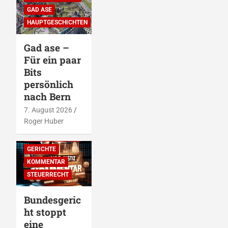
GAD ASE
HAUPTGESCHICHTEN
Gad ase –
Für ein paar
Bits
persönlich
nach Bern
7. August 2026
Roger Huber
EMPFEHLUNGEN
DER REDAKTION
GERICHTE
KOMMENTAR
STEUERRECHT
Bundesgeric
ht stoppt
eine