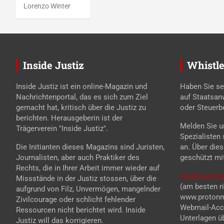
Lorenzo Winter
Inside Justiz
Whistle
Inside Justiz ist ein online-Magazin und
Haben Sie se
Nachrichtenportal, das es sich zum Ziel
auf Staatsan
gemacht hat, kritisch über die Justiz zu
oder Steuerb
berichten. Herausgeberin ist der
Melden Sie un
Trägerverein "Inside Justiz".
Spezialisten
Die Initianten dieses Magazins sind Juristen,
an. Über die
Journalisten, aber auch Praktiker des
geschützt mi
Rechts, die in Ihrer Arbeit immer wieder auf
inside-justi
Missstände in der Justiz stossen, über die
(am besten ri
aufgrund von Filz, Unvermögen, mangelnder
www.protonma
Zivilcourage oder schlicht fehlender
Webmail-Acco
Ressourcen nicht berichtet wird. Inside
Unterlagen üb
Justiz will das korrigieren.