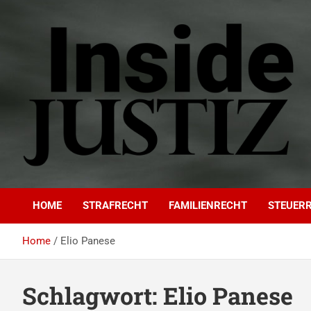
Skip
to
content
INSIDE-JUSTIZ
Investigativer Journalismus zur Dritten Gewalt
HOME
STRAFRECHT
FAMILIENRECHT
STEUER
Home
Elio Panese
Schlagwort:
Elio Panese