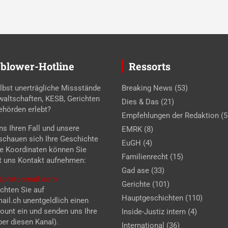
blower-Hotline
Ressorts
lbst unerträgliche Missstände
Breaking News
(53)
waltschaften, KESB, Gerichten
Dies & Das
(21)
ehörden erlebt?
Empfehlungen der Redaktion
(5
s Ihren Fall und unsere
EMRK
(8)
 schauen sich Ihre Geschichte
EuGH
(4)
se Koordinaten können Sie
Familienrecht
(15)
t uns Kontakt aufnehmen:
Gad ase
(33)
z@protonmail.com
Gerichte
(101)
chten Sie auf
Hauptgeschichten
(110)
il.ch unentgeldlich einen
unt ein und senden uns Ihre
Inside-Justiz intern
(4)
er diesen Kanal).
International
(36)