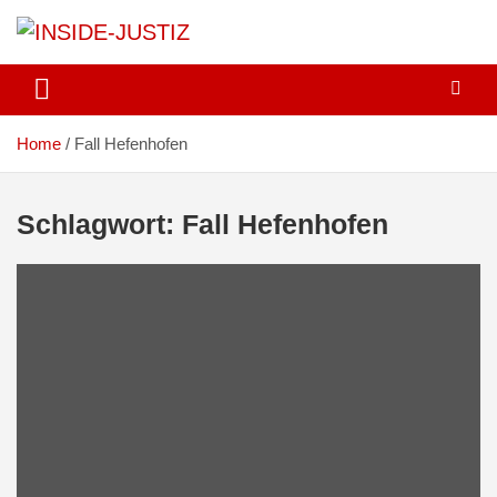
Skip
to
content
Investigativer Journalismus zur Dritten Gewalt
INSIDE-JUSTIZ
Home
Fall Hefenhofen
Schlagwort:
Fall Hefenhofen