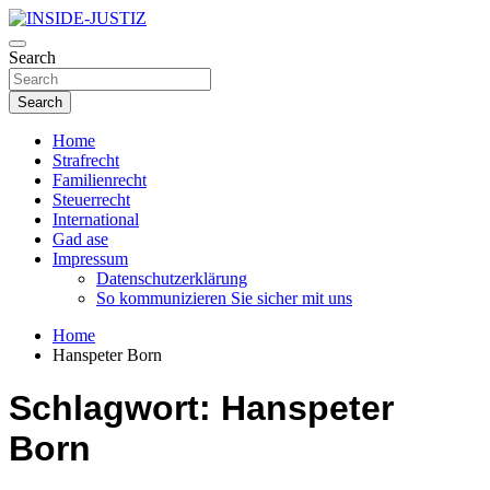
Skip
to
Investigativer Journalismus zur Dritten Gewalt
content
Search
INSIDE-JUSTIZ
Search
Home
Strafrecht
Familienrecht
Steuerrecht
International
Gad ase
Impressum
Datenschutzerklärung
So kommunizieren Sie sicher mit uns
Home
Hanspeter Born
Schlagwort:
Hanspeter
Born