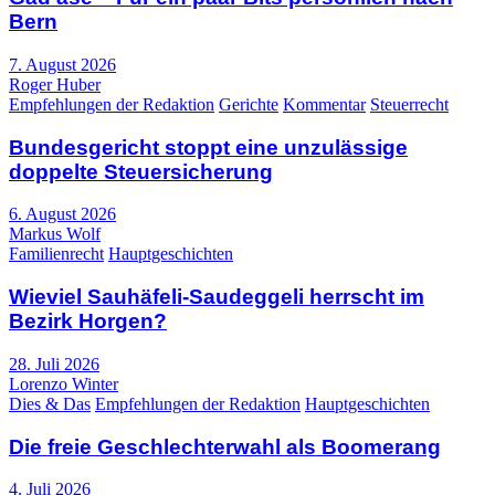
Bern
7. August 2026
Roger Huber
Empfehlungen der Redaktion
Gerichte
Kommentar
Steuerrecht
Bundesgericht stoppt eine unzulässige
doppelte Steuersicherung
6. August 2026
Markus Wolf
Familienrecht
Hauptgeschichten
Wieviel Sauhäfeli-Saudeggeli herrscht im
Bezirk Horgen?
28. Juli 2026
Lorenzo Winter
Dies & Das
Empfehlungen der Redaktion
Hauptgeschichten
Die freie Geschlechterwahl als Boomerang
4. Juli 2026