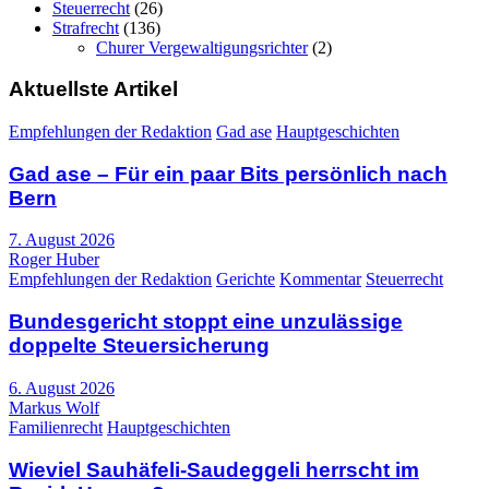
Steuerrecht
(26)
Strafrecht
(136)
Churer Vergewaltigungsrichter
(2)
Aktuellste Artikel
Empfehlungen der Redaktion
Gad ase
Hauptgeschichten
Gad ase – Für ein paar Bits persönlich nach
Bern
7. August 2026
Roger Huber
Empfehlungen der Redaktion
Gerichte
Kommentar
Steuerrecht
Bundesgericht stoppt eine unzulässige
doppelte Steuersicherung
6. August 2026
Markus Wolf
Familienrecht
Hauptgeschichten
Wieviel Sauhäfeli-Saudeggeli herrscht im