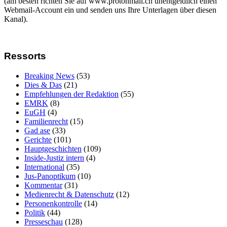
(am besten richten Sie auf www.protonmail.ch unentgeldlich einen
Webmail-Account ein und senden uns Ihre Unterlagen über diesen
Kanal).
Ressorts
Breaking News
(53)
Dies & Das
(21)
Empfehlungen der Redaktion
(55)
EMRK
(8)
EuGH
(4)
Familienrecht
(15)
Gad ase
(33)
Gerichte
(101)
Hauptgeschichten
(109)
Inside-Justiz intern
(4)
International
(35)
Jus-Panoptikum
(10)
Kommentar
(31)
Medienrecht & Datenschutz
(12)
Personenkontrolle
(14)
Politik
(44)
Presseschau
(128)