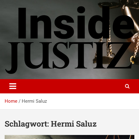
Skip
to
content
INSIDE-JUSTIZ
Investigativer Journalismus zur Dritten Gewalt
Home
Hermi Saluz
Schlagwort:
Hermi Saluz