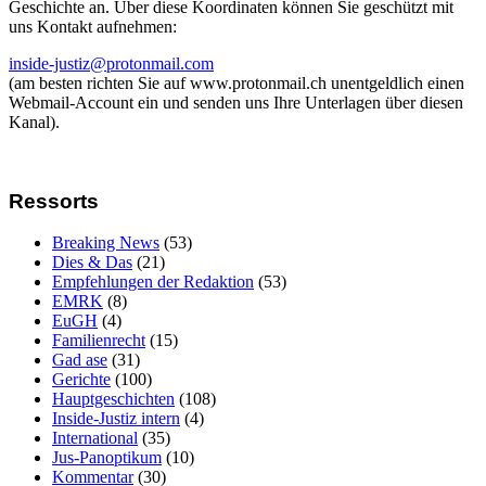
Geschichte an. Über diese Koordinaten können Sie geschützt mit
uns Kontakt aufnehmen:
inside-justiz@protonmail.com
(am besten richten Sie auf www.protonmail.ch unentgeldlich einen
Webmail-Account ein und senden uns Ihre Unterlagen über diesen
Kanal).
Ressorts
Breaking News
(53)
Dies & Das
(21)
Empfehlungen der Redaktion
(53)
EMRK
(8)
EuGH
(4)
Familienrecht
(15)
Gad ase
(31)
Gerichte
(100)
Hauptgeschichten
(108)
Inside-Justiz intern
(4)
International
(35)
Jus-Panoptikum
(10)
Kommentar
(30)