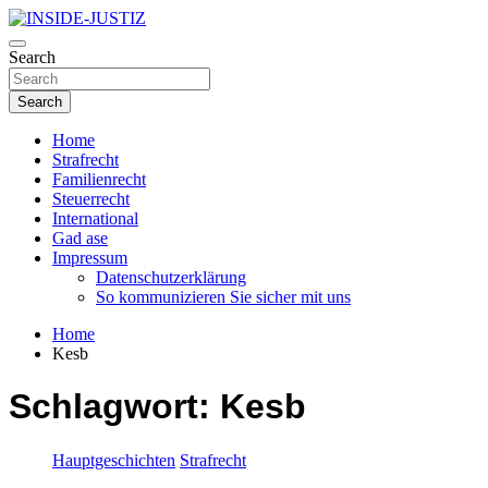
Skip
to
Investigativer Journalismus zur Dritten Gewalt
content
Search
INSIDE-JUSTIZ
Search
Home
Strafrecht
Familienrecht
Steuerrecht
International
Gad ase
Impressum
Datenschutzerklärung
So kommunizieren Sie sicher mit uns
Home
Kesb
Schlagwort:
Kesb
Hauptgeschichten
Strafrecht