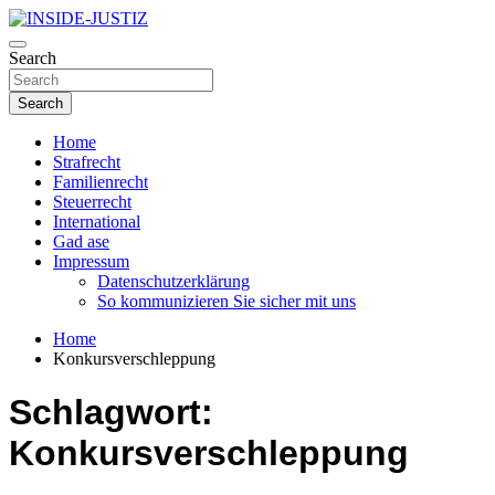
Skip
to
Investigativer Journalismus zur Dritten Gewalt
content
Search
INSIDE-JUSTIZ
Search
Home
Strafrecht
Familienrecht
Steuerrecht
International
Gad ase
Impressum
Datenschutzerklärung
So kommunizieren Sie sicher mit uns
Home
Konkursverschleppung
Schlagwort:
Konkursverschleppung