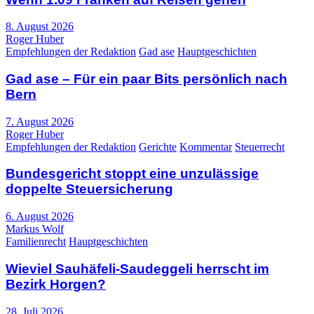
8. August 2026
Roger Huber
Empfehlungen der Redaktion
Gad ase
Hauptgeschichten
Gad ase – Für ein paar Bits persönlich nach
Bern
7. August 2026
Roger Huber
Empfehlungen der Redaktion
Gerichte
Kommentar
Steuerrecht
Bundesgericht stoppt eine unzulässige
doppelte Steuersicherung
6. August 2026
Markus Wolf
Familienrecht
Hauptgeschichten
Wieviel Sauhäfeli-Saudeggeli herrscht im
Bezirk Horgen?
28. Juli 2026