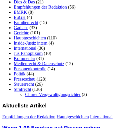
Dies & Das
(21)
Empfehlungen der Redaktion
(56)
EMRK
(8)
EuGH
(4)
Familienrecht
(15)
Gad ase
(33)
Gerichte
(101)
Hauptgeschichten
(110)
Inside-Justiz intern
(4)
International
(36)
Jus-Panoptikum
(10)
Kommentar
(31)
Medienrecht & Datenschutz
(12)
Personenkontrolle
(14)
Politik
(44)
Presseschau
(128)
Steuerrecht
(26)
Strafrecht
(136)
Churer Vergewaltigungsrichter
(2)
Aktuellste Artikel
Empfehlungen der Redaktion
Hauptgeschichten
International
Wenn 1.09 Franken auf Reisen gehen