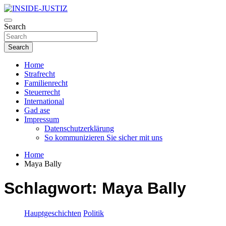
Skip
to
Investigativer Journalismus zur Dritten Gewalt
content
Search
INSIDE-JUSTIZ
Search
Home
Strafrecht
Familienrecht
Steuerrecht
International
Gad ase
Impressum
Datenschutzerklärung
So kommunizieren Sie sicher mit uns
Home
Maya Bally
Schlagwort:
Maya Bally
Hauptgeschichten
Politik