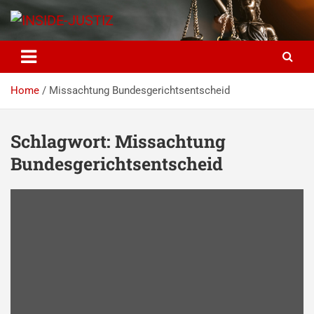
Skip
to
content
INSIDE-JUSTIZ
Investigativer Journalismus zur Dritten Gewalt
Home
Missachtung Bundesgerichtsentscheid
Schlagwort:
Missachtung
Bundesgerichtsentscheid