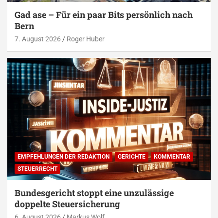
Gad ase – Für ein paar Bits persönlich nach
Bern
7. August 2026
Roger Huber
EMPFEHLUNGEN DER REDAKTION
GERICHTE
KOMMENTAR
STEUERRECHT
Bundesgericht stoppt eine unzulässige
doppelte Steuersicherung
6. August 2026
Markus Wolf