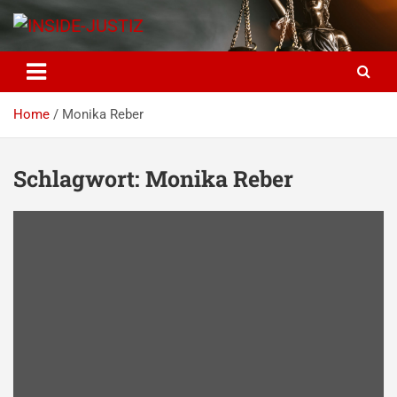
Skip
to
content
INSIDE-JUSTIZ
Investigativer Journalismus zur Dritten Gewalt
Home
Monika Reber
Schlagwort:
Monika Reber