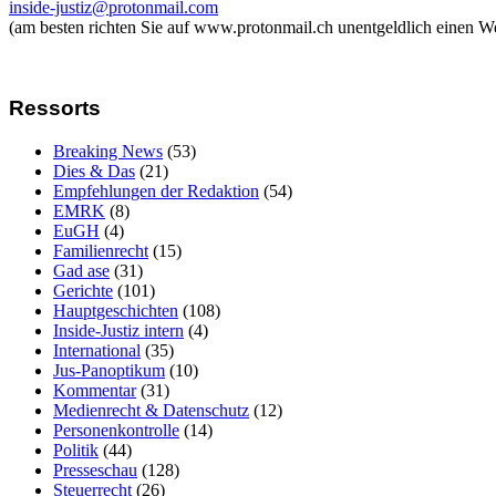
inside-justiz@protonmail.com
(am besten richten Sie auf www.protonmail.ch unentgeldlich einen W
Ressorts
Breaking News
(53)
Dies & Das
(21)
Empfehlungen der Redaktion
(54)
EMRK
(8)
EuGH
(4)
Familienrecht
(15)
Gad ase
(31)
Gerichte
(101)
Hauptgeschichten
(108)
Inside-Justiz intern
(4)
International
(35)
Jus-Panoptikum
(10)
Kommentar
(31)
Medienrecht & Datenschutz
(12)
Personenkontrolle
(14)
Politik
(44)
Presseschau
(128)
Steuerrecht
(26)