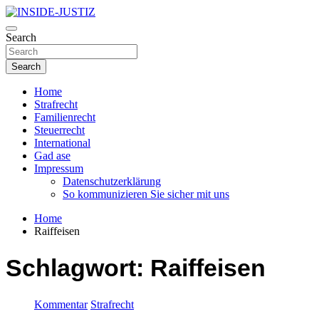
Skip
to
Investigativer Journalismus zur Dritten Gewalt
content
Search
INSIDE-JUSTIZ
Search
Home
Strafrecht
Familienrecht
Steuerrecht
International
Gad ase
Impressum
Datenschutzerklärung
So kommunizieren Sie sicher mit uns
Home
Raiffeisen
Schlagwort:
Raiffeisen
Kommentar
Strafrecht