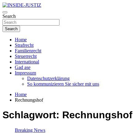
Skip
to
Investigativer Journalismus zur Dritten Gewalt
content
Search
INSIDE-JUSTIZ
Search
Home
Strafrecht
Familienrecht
Steuerrecht
International
Gad ase
Impressum
Datenschutzerklärung
So kommunizieren Sie sicher mit uns
Home
Rechnungshof
Schlagwort:
Rechnungshof
Breaking News