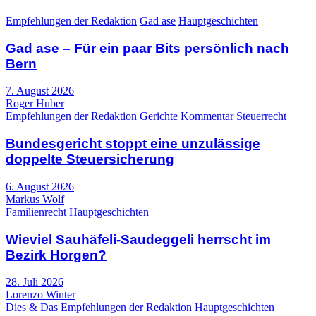
Empfehlungen der Redaktion
Gad ase
Hauptgeschichten
Gad ase – Für ein paar Bits persönlich nach
Bern
7. August 2026
Roger Huber
Empfehlungen der Redaktion
Gerichte
Kommentar
Steuerrecht
Bundesgericht stoppt eine unzulässige
doppelte Steuersicherung
6. August 2026
Markus Wolf
Familienrecht
Hauptgeschichten
Wieviel Sauhäfeli-Saudeggeli herrscht im
Bezirk Horgen?
28. Juli 2026
Lorenzo Winter
Dies & Das
Empfehlungen der Redaktion
Hauptgeschichten