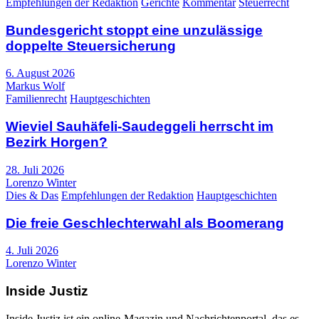
Empfehlungen der Redaktion
Gerichte
Kommentar
Steuerrecht
Bundesgericht stoppt eine unzulässige
doppelte Steuersicherung
6. August 2026
Markus Wolf
Familienrecht
Hauptgeschichten
Wieviel Sauhäfeli-Saudeggeli herrscht im
Bezirk Horgen?
28. Juli 2026
Lorenzo Winter
Dies & Das
Empfehlungen der Redaktion
Hauptgeschichten
Die freie Geschlechterwahl als Boomerang
4. Juli 2026
Lorenzo Winter
Inside Justiz
Inside Justiz ist ein online-Magazin und Nachrichtenportal, das es