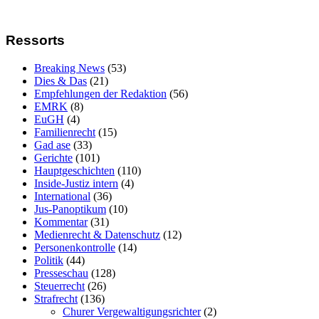
Ressorts
Breaking News
(53)
Dies & Das
(21)
Empfehlungen der Redaktion
(56)
EMRK
(8)
EuGH
(4)
Familienrecht
(15)
Gad ase
(33)
Gerichte
(101)
Hauptgeschichten
(110)
Inside-Justiz intern
(4)
International
(36)
Jus-Panoptikum
(10)
Kommentar
(31)
Medienrecht & Datenschutz
(12)
Personenkontrolle
(14)
Politik
(44)
Presseschau
(128)
Steuerrecht
(26)
Strafrecht
(136)
Churer Vergewaltigungsrichter
(2)