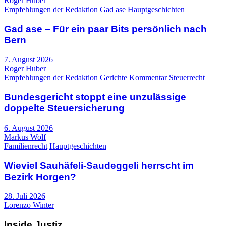
Roger Huber
Empfehlungen der Redaktion
Gad ase
Hauptgeschichten
Gad ase – Für ein paar Bits persönlich nach
Bern
7. August 2026
Roger Huber
Empfehlungen der Redaktion
Gerichte
Kommentar
Steuerrecht
Bundesgericht stoppt eine unzulässige
doppelte Steuersicherung
6. August 2026
Markus Wolf
Familienrecht
Hauptgeschichten
Wieviel Sauhäfeli-Saudeggeli herrscht im
Bezirk Horgen?
28. Juli 2026
Lorenzo Winter
Inside Justiz