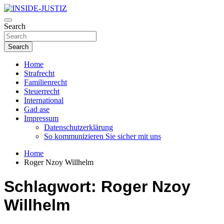
Skip
to
Investigativer Journalismus zur Dritten Gewalt
content
Search
INSIDE-JUSTIZ
Search
Home
Strafrecht
Familienrecht
Steuerrecht
International
Gad ase
Impressum
Datenschutzerklärung
So kommunizieren Sie sicher mit uns
Home
Roger Nzoy Willhelm
Schlagwort:
Roger Nzoy
Willhelm