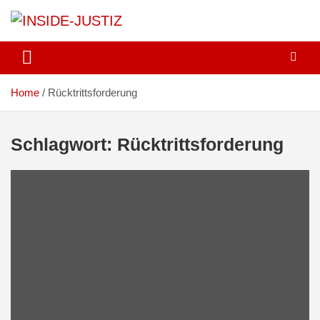
Skip
to
content
Investigativer Journalismus zur Dritten Gewalt
INSIDE-JUSTIZ
Home
Rücktrittsforderung
Schlagwort:
Rücktrittsforderung