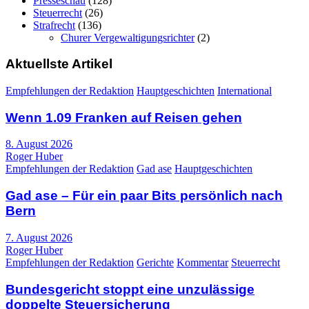
Presseschau
(128)
Steuerrecht
(26)
Strafrecht
(136)
Churer Vergewaltigungsrichter
(2)
Aktuellste Artikel
Empfehlungen der Redaktion
Hauptgeschichten
International
Wenn 1.09 Franken auf Reisen gehen
8. August 2026
Roger Huber
Empfehlungen der Redaktion
Gad ase
Hauptgeschichten
Gad ase – Für ein paar Bits persönlich nach
Bern
7. August 2026
Roger Huber
Empfehlungen der Redaktion
Gerichte
Kommentar
Steuerrecht
Bundesgericht stoppt eine unzulässige
doppelte Steuersicherung