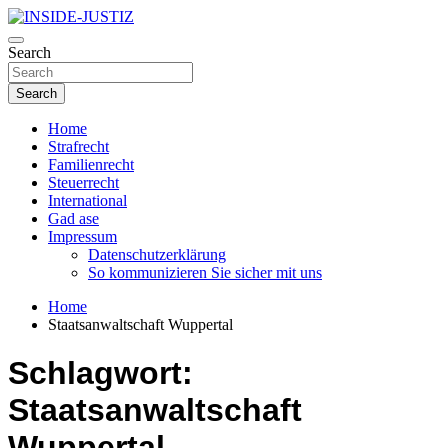
Skip
to
Investigativer Journalismus zur Dritten Gewalt
content
Search
INSIDE-JUSTIZ
Search
Home
Strafrecht
Familienrecht
Steuerrecht
International
Gad ase
Impressum
Datenschutzerklärung
So kommunizieren Sie sicher mit uns
Home
Staatsanwaltschaft Wuppertal
Schlagwort:
Staatsanwaltschaft
Wuppertal