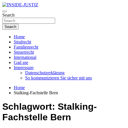
Skip
to
Investigativer Journalismus zur Dritten Gewalt
content
Search
INSIDE-JUSTIZ
Search
Home
Strafrecht
Familienrecht
Steuerrecht
International
Gad ase
Impressum
Datenschutzerklärung
So kommunizieren Sie sicher mit uns
Home
Stalking-Fachstelle Bern
Schlagwort:
Stalking-
Fachstelle Bern