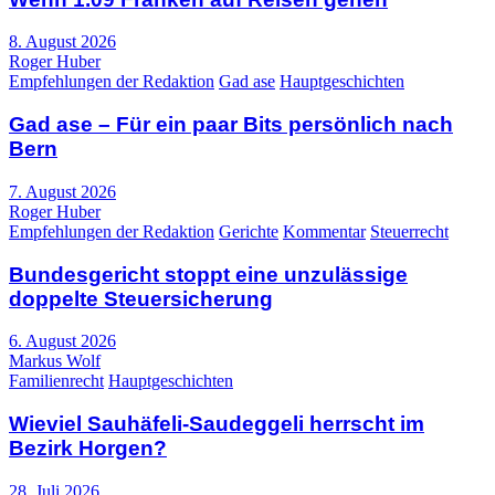
8. August 2026
Roger Huber
Empfehlungen der Redaktion
Gad ase
Hauptgeschichten
Gad ase – Für ein paar Bits persönlich nach
Bern
7. August 2026
Roger Huber
Empfehlungen der Redaktion
Gerichte
Kommentar
Steuerrecht
Bundesgericht stoppt eine unzulässige
doppelte Steuersicherung
6. August 2026
Markus Wolf
Familienrecht
Hauptgeschichten
Wieviel Sauhäfeli-Saudeggeli herrscht im
Bezirk Horgen?
28. Juli 2026