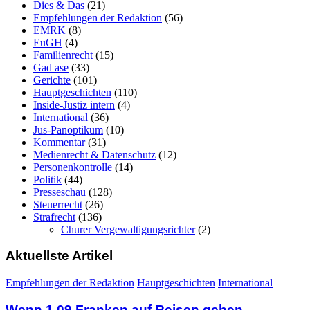
Dies & Das
(21)
Empfehlungen der Redaktion
(56)
EMRK
(8)
EuGH
(4)
Familienrecht
(15)
Gad ase
(33)
Gerichte
(101)
Hauptgeschichten
(110)
Inside-Justiz intern
(4)
International
(36)
Jus-Panoptikum
(10)
Kommentar
(31)
Medienrecht & Datenschutz
(12)
Personenkontrolle
(14)
Politik
(44)
Presseschau
(128)
Steuerrecht
(26)
Strafrecht
(136)
Churer Vergewaltigungsrichter
(2)
Aktuellste Artikel
Empfehlungen der Redaktion
Hauptgeschichten
International
Wenn 1.09 Franken auf Reisen gehen