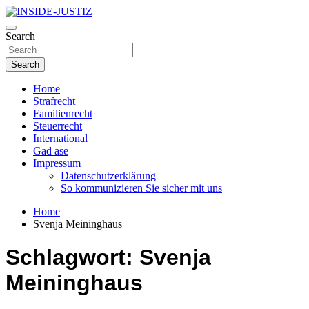
Skip
to
Investigativer Journalismus zur Dritten Gewalt
content
Search
INSIDE-JUSTIZ
Search
Home
Strafrecht
Familienrecht
Steuerrecht
International
Gad ase
Impressum
Datenschutzerklärung
So kommunizieren Sie sicher mit uns
Home
Svenja Meininghaus
Schlagwort:
Svenja
Meininghaus