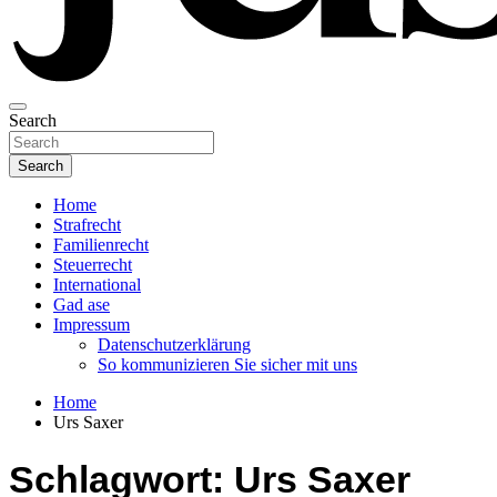
Investigativer Journalismus zur Dritten Gewalt
Search
INSIDE-JUSTIZ
Search
Home
Strafrecht
Familienrecht
Steuerrecht
International
Gad ase
Impressum
Datenschutzerklärung
So kommunizieren Sie sicher mit uns
Home
Urs Saxer
Schlagwort:
Urs Saxer