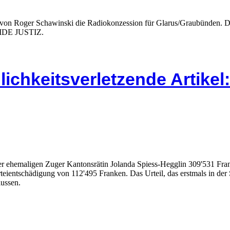
von Roger Schawinski die Radiokonzession für Glarus/Graubünden. Das
INSIDE JUSTIZ.
lichkeitsverletzende Artike
er ehemaligen Zuger Kantonsrätin Jolanda Spiess-Hegglin 309'531 Fran
teientschädigung von 112'495 Franken. Das Urteil, das erstmals in d
lussen.