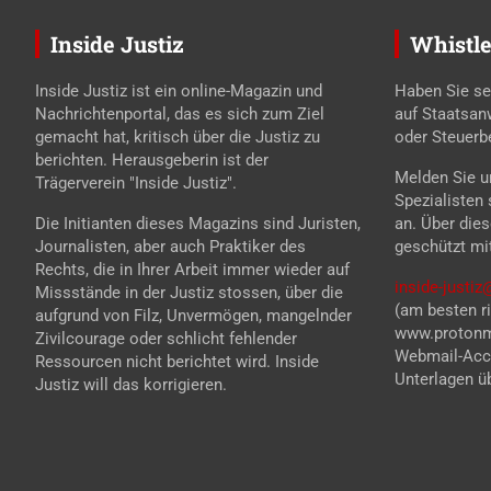
Inside Justiz
Whistle
Inside Justiz ist ein online-Magazin und
Haben Sie se
Nachrichtenportal, das es sich zum Ziel
auf Staatsan
gemacht hat, kritisch über die Justiz zu
oder Steuerb
berichten. Herausgeberin ist der
Melden Sie un
Trägerverein "Inside Justiz".
Spezialisten
Die Initianten dieses Magazins sind Juristen,
an. Über die
Journalisten, aber auch Praktiker des
geschützt mi
Rechts, die in Ihrer Arbeit immer wieder auf
inside-justi
Missstände in der Justiz stossen, über die
(am besten ri
aufgrund von Filz, Unvermögen, mangelnder
www.protonma
Zivilcourage oder schlicht fehlender
Webmail-Acco
Ressourcen nicht berichtet wird. Inside
Unterlagen üb
Justiz will das korrigieren.