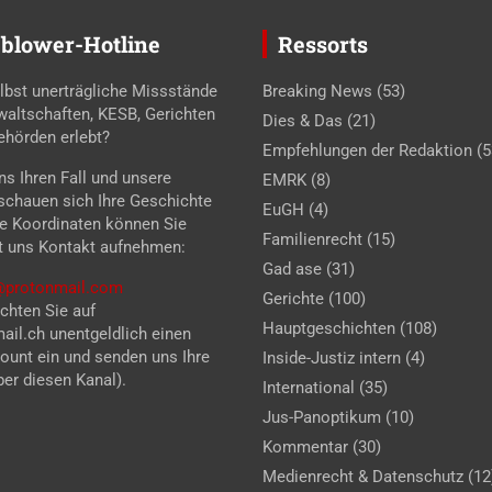
blower-Hotline
Ressorts
lbst unerträgliche Missstände
Breaking News
(53)
waltschaften, KESB, Gerichten
Dies & Das
(21)
ehörden erlebt?
Empfehlungen der Redaktion
(5
s Ihren Fall und unsere
EMRK
(8)
 schauen sich Ihre Geschichte
EuGH
(4)
se Koordinaten können Sie
Familienrecht
(15)
t uns Kontakt aufnehmen:
Gad ase
(31)
z@protonmail.com
Gerichte
(100)
chten Sie auf
Hauptgeschichten
(108)
il.ch unentgeldlich einen
unt ein und senden uns Ihre
Inside-Justiz intern
(4)
er diesen Kanal).
International
(35)
Jus-Panoptikum
(10)
Kommentar
(30)
Medienrecht & Datenschutz
(12