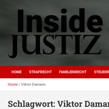
Skip
to
content
INSIDE-JUSTIZ
Investigativer Journalismus zur Dritten Gewalt
HOME
STRAFRECHT
FAMILIENRECHT
STEUER
Home
Viktor Damann
Schlagwort:
Viktor Dama