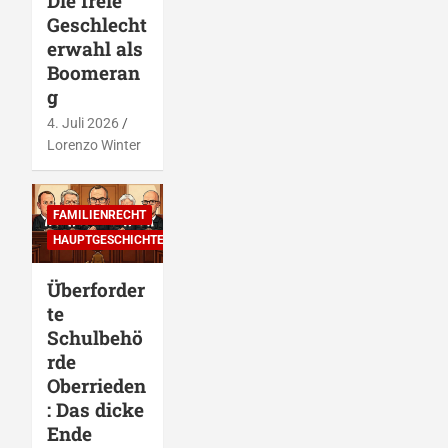
Die freie
Geschlecht
erwahl als
Boomeran
g
4. Juli 2026
Lorenzo Winter
FAMILIENRECHT
HAUPTGESCHICHTEN
Überforder
te
Schulbehö
rde
Oberrieden
: Das dicke
Ende