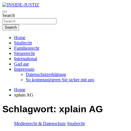
Skip
to
Investigativer Journalismus zur Dritten Gewalt
content
Search
INSIDE-JUSTIZ
Search
Home
Strafrecht
Familienrecht
Steuerrecht
International
Gad ase
Impressum
Datenschutzerklärung
So kommunizieren Sie sicher mit uns
Home
xplain AG
Schlagwort:
xplain AG
Medienrecht & Datenschutz
Strafrecht