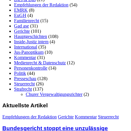
Empfehlungen der Redaktion
(54)
EMRK
(8)
EuGH
(4)
Familienrecht
(15)
Gad ase
(31)
Gerichte
(101)
Hauptgeschichten
(108)
Inside-Justiz intern
(4)
International
(35)
Jus-Panoptikum
(10)
Kommentar
(31)
Medienrecht & Datenschutz
(12)
Personenkontrolle
(14)
Politik
(44)
Presseschau
(128)
Steuerrecht
(26)
Strafrecht
(137)
Churer Vergewaltigungsrichter
(2)
Aktuellste Artikel
Empfehlungen der Redaktion
Gerichte
Kommentar
Steuerrecht
Bundesgericht stoppt eine unzulässige