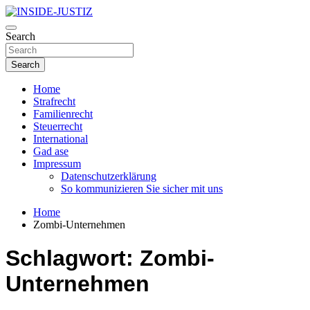
Skip
to
Investigativer Journalismus zur Dritten Gewalt
content
Search
INSIDE-JUSTIZ
Search
Home
Strafrecht
Familienrecht
Steuerrecht
International
Gad ase
Impressum
Datenschutzerklärung
So kommunizieren Sie sicher mit uns
Home
Zombi-Unternehmen
Schlagwort:
Zombi-
Unternehmen