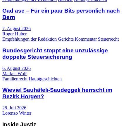
Gad ase – Für ein paar Bits persönlich nach
Bern
7. August 2026
Roger Huber
Empfehlungen der Redaktion
Gerichte
Kommentar
Steuerrecht
Bundesgericht stoppt eine unzulässige
doppelte Steuersicherung
6. August 2026
Markus Wolf
Familienrecht
Hauptgeschichten
Wieviel Sauhäfeli-Saudeggeli herrscht im
Bezirk Horgen?
28. Juli 2026
Lorenzo Winter
Inside Justiz