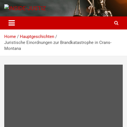
Skip
to
content
INSIDE-JUSTIZ
Investigativer Journalismus zur Dritten Gewalt
Home
Hauptgeschichten
Juristische Einordnungen zur Brandkatastrophe in Crans-
Montana