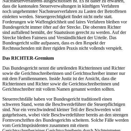
Nachsteuerverfahrens ausgeschlossen ist. Es ist daher zu erwarten,
dass die kantonalen Steuerverwaltungen in künftigen Verfahren
noch ungehemmter Nachsteuerverfahren zu Lasten der Betroffenen
einleiten werden. Steuergerechtigkeit findet nicht mehr statt.
Forderungen wie Waffengleichheit und faires Verfahren bleiben vor
Bundesgericht immer öfter auf der Strecke. Die obersten Richter
sind auffallend bemüht, der Staatsräson gerecht zu werden. Auf der
Strecke bleiben Fairness und Verständlichkeit der Urteile. Das
Bundesgericht sollte aufpassen, dass es den Respekt der
Rechtssuchenden mit ihrer rigiden Praxis nicht vollends verspielt.
Das RICHTER-Gremium
Das Bundesgericht nennt die urteilenden Richterinnen und Richter
sowie die Gerichtsschreiberinnen und Gerichtsschreiber immer nur
mit dem Familiennamen. Inside Justiz ist der Ansicht, dass die
Richterinnen und Richter sowie die Gerichtsschreiberinnen und
Gerichtsschreiber mit vollem Namen genannt werden sollten.
Steuerrechtsfälle haben vor Bundesgericht traditionell einen
schweren Stand, wenn die Beschwerdeführer die Steuerpflichtigen
sind. Nur ein verschwindend kleiner Teil der Beschwerden wird
gutgeheissen, wobei viele Beschwerdeführer bereits an den strengen
Formvorschriften des Bundesgerichts scheitern. Solche Fälle werden
vom Gerichtspräsidenten zusammen mit einem
Gerichtsschreiber/einer Gerichtsschreiberin durch Nichteintreten