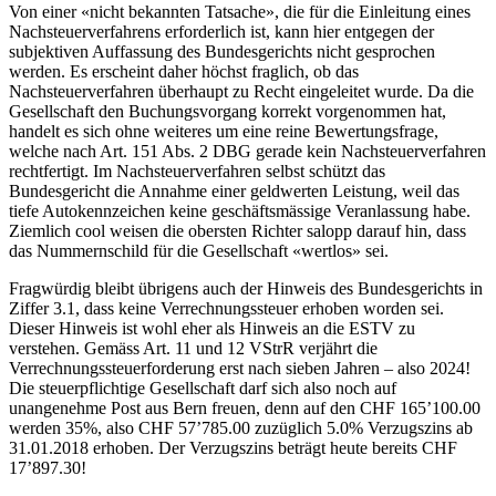
Von einer «nicht bekannten Tatsache», die für die Einleitung eines
Nachsteuerverfahrens erforderlich ist, kann hier entgegen der
subjektiven Auffassung des Bundesgerichts nicht gesprochen
werden. Es erscheint daher höchst fraglich, ob das
Nachsteuerverfahren überhaupt zu Recht eingeleitet wurde. Da die
Gesellschaft den Buchungsvorgang korrekt vorgenommen hat,
handelt es sich ohne weiteres um eine reine Bewertungsfrage,
welche nach Art. 151 Abs. 2 DBG gerade kein Nachsteuerverfahren
rechtfertigt. Im Nachsteuerverfahren selbst schützt das
Bundesgericht die Annahme einer geldwerten Leistung, weil das
tiefe Autokennzeichen keine geschäftsmässige Veranlassung habe.
Ziemlich cool weisen die obersten Richter salopp darauf hin, dass
das Nummernschild für die Gesellschaft «wertlos» sei.
Fragwürdig bleibt übrigens auch der Hinweis des Bundesgerichts in
Ziffer 3.1, dass keine Verrechnungssteuer erhoben worden sei.
Dieser Hinweis ist wohl eher als Hinweis an die ESTV zu
verstehen. Gemäss Art. 11 und 12 VStrR verjährt die
Verrechnungssteuerforderung erst nach sieben Jahren – also 2024!
Die steuerpflichtige Gesellschaft darf sich also noch auf
unangenehme Post aus Bern freuen, denn auf den CHF 165’100.00
werden 35%, also CHF 57’785.00 zuzüglich 5.0% Verzugszins ab
31.01.2018 erhoben. Der Verzugszins beträgt heute bereits CHF
17’897.30!