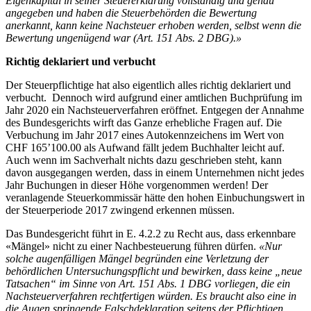
Eigenkapital in seiner Steuererklärung vollständig und genau
angegeben und haben die Steuerbehörden die Bewertung
anerkannt, kann keine Nachsteuer erhoben werden, selbst wenn die
Bewertung ungenügend war (Art. 151 Abs. 2 DBG).»
Richtig deklariert und verbucht
Der Steuerpflichtige hat also eigentlich alles richtig deklariert und
verbucht. Dennoch wird aufgrund einer amtlichen Buchprüfung im
Jahr 2020 ein Nachsteuerverfahren eröffnet. Entgegen der Annahme
des Bundesgerichts wirft das Ganze erhebliche Fragen auf. Die
Verbuchung im Jahr 2017 eines Autokennzeichens im Wert von
CHF 165’100.00 als Aufwand fällt jedem Buchhalter leicht auf.
Auch wenn im Sachverhalt nichts dazu geschrieben steht, kann
davon ausgegangen werden, dass in einem Unternehmen nicht jedes
Jahr Buchungen in dieser Höhe vorgenommen werden! Der
veranlagende Steuerkommissär hätte den hohen Einbuchungswert in
der Steuerperiode 2017 zwingend erkennen müssen.
Das Bundesgericht führt in E. 4.2.2 zu Recht aus, dass erkennbare
«Mängel» nicht zu einer Nachbesteuerung führen dürfen.
«Nur
solche augenfälligen Mängel begründen eine Verletzung der
behördlichen Untersuchungspflicht und bewirken, dass keine „neue
Tatsachen“ im Sinne von Art. 151 Abs. 1 DBG vorliegen, die ein
Nachsteuerverfahren rechtfertigen würden. Es braucht also eine in
die Augen springende Falschdeklaration seitens der Pflichtigen,