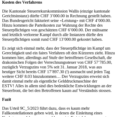
Kosten des Verfahrens
Die Kantonale Steuerrekurskommission Wallis (einzige kantonale
Gerichtsinstanz) dürfte CHF 3’000.00 in Rechnung gestellt haben.
Das Bundesgericht fakturiert seine «Leistung» mit CHF 4’000.00.
Hinzu kommen die Parteikosten zur Wahrung der Rechte des
Steuerpflichtigen von geschätzten CHF 6’000.00. Der mühsame
und letztlich verlorene Kampf durch alle Instanzen dürfte den
Steuerpflichtigen somit rund CHF 13’000.00 gekostet haben.
Es zeigt sich einmal mehr, dass der Steuerpflichtige im Kampf um
Gerechtigkeit und ein faires Verfahren oft den Kürzeren zieht. Hinzu
kommen hier, allerdings auf Stufe der betroffenen Gesellschaft, die
drakonischen Folgen der Verrechnungssteuer von CHF 57’785.00,
zuzüglich Verzugszins von 5% seit 31. Januar 2018, was aus
heutiger Sicht bereits CHF 17’897.30 (!) ausmacht und jeden Tag
weitere CHF 8.03 hinzukommen… Der Verzugszins erweist sich
damit einmal mehr als eigentliche Gelddruckmaschine der
ESTV! Alles in allem sind dies bedenkliche Entwicklungen an der
Steuerfront, die bei den Betroffenen kaum auf Verständnis stossen.
Fazit
Das Urteil 9C_5/2023 führt dazu, dass es kaum mehr
Fallkonstellationen geben wird, in denen die Einleitung eines