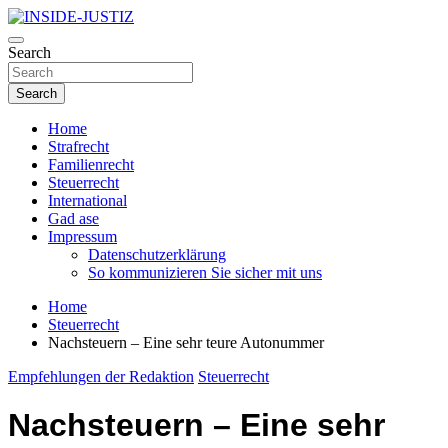
Skip
to
Investigativer Journalismus zur Dritten Gewalt
content
Search
INSIDE-JUSTIZ
Search
Home
Strafrecht
Familienrecht
Steuerrecht
International
Gad ase
Impressum
Datenschutzerklärung
So kommunizieren Sie sicher mit uns
Home
Steuerrecht
Nachsteuern – Eine sehr teure Autonummer
Empfehlungen der Redaktion
Steuerrecht
Nachsteuern – Eine sehr