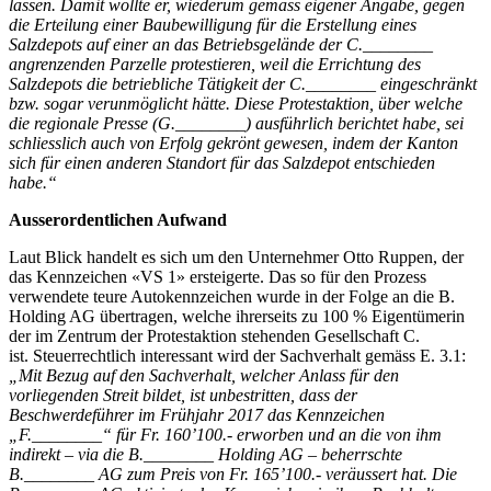
lassen. Damit wollte er, wiederum gemäss eigener Angabe, gegen
die Erteilung einer Baubewilligung für die Erstellung eines
Salzdepots auf einer an das Betriebsgelände der C.________
angrenzenden Parzelle protestieren, weil die Errichtung des
Salzdepots die betriebliche Tätigkeit der C.________ eingeschränkt
bzw. sogar verunmöglicht hätte. Diese Protestaktion, über welche
die regionale Presse (G.________) ausführlich berichtet habe, sei
schliesslich auch von Erfolg gekrönt gewesen, indem der Kanton
sich für einen anderen Standort für das Salzdepot entschieden
habe.“
Ausserordentlichen Aufwand
Laut Blick handelt es sich um den Unternehmer Otto Ruppen, der
das Kennzeichen «VS 1» ersteigerte. Das so für den Prozess
verwendete teure Autokennzeichen wurde in der Folge an die B.
Holding AG übertragen, welche ihrerseits zu 100 % Eigentümerin
der im Zentrum der Protestaktion stehenden Gesellschaft C.
ist. Steuerrechtlich interessant wird der Sachverhalt gemäss E. 3.1:
„Mit Bezug auf den Sachverhalt, welcher Anlass für den
vorliegenden Streit bildet, ist unbestritten, dass der
Beschwerdeführer im Frühjahr 2017 das Kennzeichen
„F.________“ für Fr. 160’100.- erworben und an die von ihm
indirekt – via die B.________ Holding AG – beherrschte
B.________ AG zum Preis von Fr. 165’100.- veräussert hat. Die