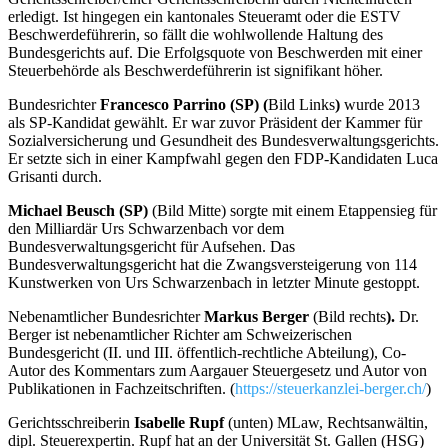
erledigt. Ist hingegen ein kantonales Steueramt oder die ESTV
Beschwerdeführerin, so fällt die wohlwollende Haltung des
Bundesgerichts auf. Die Erfolgsquote von Beschwerden mit einer
Steuerbehörde als Beschwerdeführerin ist signifikant höher.
Bundesrichter
Francesco Parrino (SP) (
Bild Links
)
wurde 2013
als SP-Kandidat gewählt. Er war zuvor Präsident der Kammer für
Sozialversicherung und Gesundheit des Bundesverwaltungsgerichts.
Er setzte sich in einer Kampfwahl gegen den FDP-Kandidaten Luca
Grisanti durch.
Michael Beusch (SP)
(Bild Mitte) sorgte mit einem Etappensieg für
den Milliardär Urs Schwarzenbach vor dem
Bundesverwaltungsgericht für Aufsehen. Das
Bundesverwaltungsgericht hat die Zwangsversteigerung von 114
Kunstwerken von Urs Schwarzenbach in letzter Minute gestoppt.
Nebenamtlicher Bundesrichter
Markus Berger
(Bild rechts
).
Dr.
Berger ist nebenamtlicher Richter am Schweizerischen
Bundesgericht (II. und III. öffentlich-rechtliche Abteilung), Co-
Autor des Kommentars zum Aargauer Steuergesetz und Autor von
Publikationen in Fachzeitschriften. (
https://steuerkanzlei-berger.ch/
)
Gerichtsschreiberin
Isabelle Rupf
(unten)
MLaw, Rechtsanwältin,
dipl. Steuerexpertin. Rupf hat an der Universität St. Gallen (HSG)