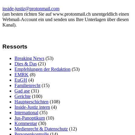
inside-justiz@protonmail.com
(am besten richten Sie auf www.protonmail.ch unentgeldlich einen
Webmail-Account ein und senden uns Ihre Unterlagen über diesen
Kanal).
Ressorts
Breaking News
(53)
Dies & Das
(21)
Empfehlungen der Redaktion
(53)
EMRK
(8)
EuGH
(4)
Familienrecht
(15)
Gad ase
(31)
Gerichte
(100)
Hauptgeschichten
(108)
Inside-Justiz intern
(4)
International
(35)
Jus-Panoptikum
(10)
Kommentar
(30)
Medienrecht & Datenschutz
(12)
Personenkontrolle
(14)