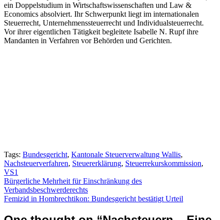
ein Doppelstudium in Wirtschaftswissenschaften und Law &
Economics absolviert. Ihr Schwerpunkt liegt im internationalen
Steuerrecht, Unternehmenssteuerrecht und Individualsteuerrecht.
Vor ihrer eigentlichen Tätigkeit begleitete Isabelle N. Rupf ihre
Mandanten in Verfahren vor Behörden und Gerichten.
Tags:
Bundesgericht
,
Kantonale Steuerverwaltung Wallis
,
Nachsteuerverfahren
,
Steuererklärung
,
Steuerrekurskommission
,
VS1
Beitragsnavigation
Bürgerliche Mehrheit für Einschränkung des
Verbandsbeschwerderechts
Femizid in Hombrechtikon: Bundesgericht bestätigt Urteil
One thought on “
Nachsteuern – Eine