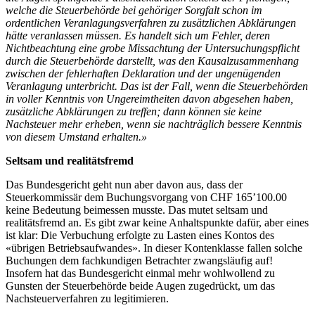
welche die Steuerbehörde bei gehöriger Sorgfalt schon im
ordentlichen Veranlagungsverfahren zu zusätzlichen Abklärungen
hätte veranlassen müssen. Es handelt sich um Fehler, deren
Nichtbeachtung eine grobe Missachtung der Untersuchungspflicht
durch die Steuerbehörde darstellt, was den Kausalzusammenhang
zwischen der fehlerhaften Deklaration und der ungenügenden
Veranlagung unterbricht. Das ist der Fall, wenn die Steuerbehörden
in voller Kenntnis von Ungereimtheiten davon abgesehen haben,
zusätzliche Abklärungen zu treffen; dann können sie keine
Nachsteuer mehr erheben, wenn sie nachträglich bessere Kenntnis
von diesem Umstand erhalten.»
Seltsam und realitätsfremd
Das Bundesgericht geht nun aber davon aus, dass der
Steuerkommissär dem Buchungsvorgang von CHF 165’100.00
keine Bedeutung beimessen musste. Das mutet seltsam und
realitätsfremd an. Es gibt zwar keine Anhaltspunkte dafür, aber eines
ist klar: Die Verbuchung erfolgte zu Lasten eines Kontos des
«übrigen Betriebsaufwandes». In dieser Kontenklasse fallen solche
Buchungen dem fachkundigen Betrachter zwangsläufig auf!
Insofern hat das Bundesgericht einmal mehr wohlwollend zu
Gunsten der Steuerbehörde beide Augen zugedrückt, um das
Nachsteuerverfahren zu legitimieren.