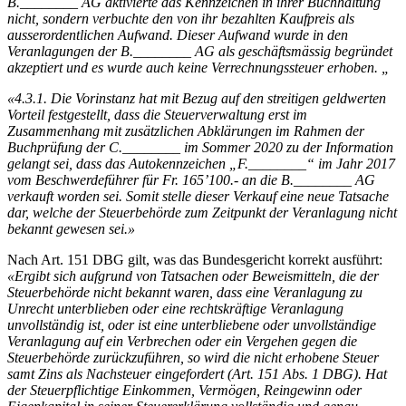
B.________ AG aktivierte das Kennzeichen in ihrer Buchhaltung
nicht, sondern verbuchte den von ihr bezahlten Kaufpreis als
ausserordentlichen Aufwand. Dieser Aufwand wurde in den
Veranlagungen der B.________ AG als geschäftsmässig begründet
akzeptiert und es wurde auch keine Verrechnungssteuer erhoben. „
«4.3.1. Die Vorinstanz hat mit Bezug auf den streitigen geldwerten
Vorteil festgestellt, dass die Steuerverwaltung erst im
Zusammenhang mit zusätzlichen Abklärungen im Rahmen der
Buchprüfung der C.________ im Sommer 2020 zu der Information
gelangt sei, dass das Autokennzeichen „F.________“ im Jahr 2017
vom Beschwerdeführer für Fr. 165’100.- an die B.________ AG
verkauft worden sei. Somit stelle dieser Verkauf eine neue Tatsache
dar, welche der Steuerbehörde zum Zeitpunkt der Veranlagung nicht
bekannt gewesen sei.»
Nach Art. 151 DBG gilt, was das Bundesgericht korrekt ausführt:
«Ergibt sich aufgrund von Tatsachen oder Beweismitteln, die der
Steuerbehörde nicht bekannt waren, dass eine Veranlagung zu
Unrecht unterblieben oder eine rechtskräftige Veranlagung
unvollständig ist, oder ist eine unterbliebene oder unvollständige
Veranlagung auf ein Verbrechen oder ein Vergehen gegen die
Steuerbehörde zurückzuführen, so wird die nicht erhobene Steuer
samt Zins als Nachsteuer eingefordert (Art. 151 Abs. 1 DBG). Hat
der Steuerpflichtige Einkommen, Vermögen, Reingewinn oder