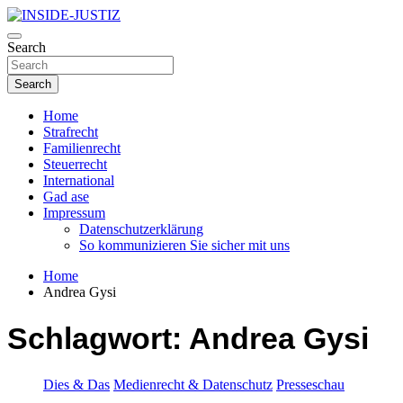
Skip
to
Investigativer Journalismus zur Dritten Gewalt
content
Search
INSIDE-JUSTIZ
Search
Home
Strafrecht
Familienrecht
Steuerrecht
International
Gad ase
Impressum
Datenschutzerklärung
So kommunizieren Sie sicher mit uns
Home
Andrea Gysi
Schlagwort:
Andrea Gysi
Dies & Das
Medienrecht & Datenschutz
Presseschau