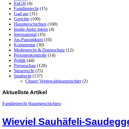
EuGH
(4)
Familienrecht
(15)
Gad ase
(31)
Gerichte
(100)
Hauptgeschichten
(108)
Inside-Justiz intern
(4)
International
(35)
Jus-Panoptikum
(10)
Kommentar
(30)
Medienrecht & Datenschutz
(12)
Personenkontrolle
(14)
Politik
(44)
Presseschau
(128)
Steuerrecht
(25)
Strafrecht
(137)
Churer Vergewaltigungsrichter
(2)
Aktuellste Artikel
Familienrecht
Hauptgeschichten
Wieviel Sauhäfeli-Saudegge