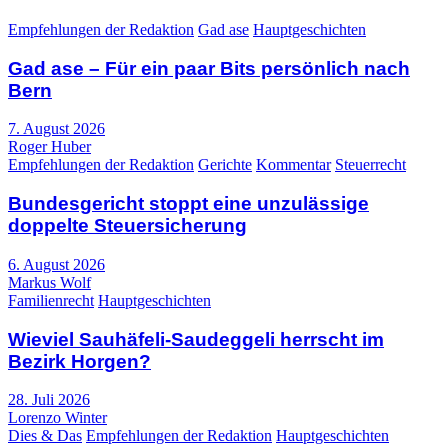
Empfehlungen der Redaktion
Gad ase
Hauptgeschichten
Gad ase – Für ein paar Bits persönlich nach
Bern
7. August 2026
Roger Huber
Empfehlungen der Redaktion
Gerichte
Kommentar
Steuerrecht
Bundesgericht stoppt eine unzulässige
doppelte Steuersicherung
6. August 2026
Markus Wolf
Familienrecht
Hauptgeschichten
Wieviel Sauhäfeli-Saudeggeli herrscht im
Bezirk Horgen?
28. Juli 2026
Lorenzo Winter
Dies & Das
Empfehlungen der Redaktion
Hauptgeschichten