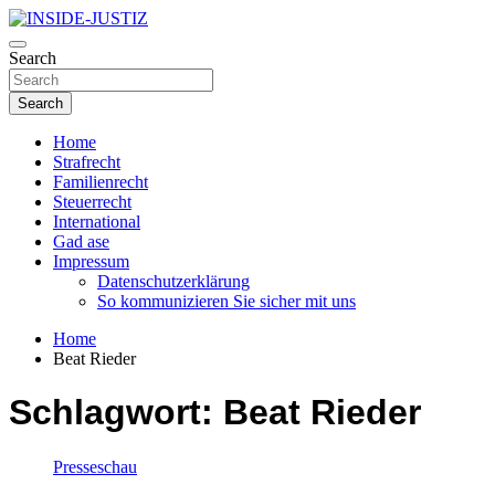
Skip
to
Investigativer Journalismus zur Dritten Gewalt
content
Search
INSIDE-JUSTIZ
Search
Home
Strafrecht
Familienrecht
Steuerrecht
International
Gad ase
Impressum
Datenschutzerklärung
So kommunizieren Sie sicher mit uns
Home
Beat Rieder
Schlagwort:
Beat Rieder
Presseschau