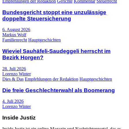
Empfehlungen der Redaktion
Gerichte
Kommentar
Steuerrecht
Bundesgericht stoppt eine unzulässige
doppelte Steuersicherung
6. August 2026
Markus Wolf
Familienrecht
Hauptgeschichten
Wieviel Sauhäfeli-Saudeggeli herrscht im
Bezirk Horgen?
28. Juli 2026
Lorenzo Winter
Dies & Das
Empfehlungen der Redaktion
Hauptgeschichten
Die freie Geschlechterwahl als Boomerang
4. Juli 2026
Lorenzo Winter
Inside Justiz
Inside Justiz ist ein online-Magazin und Nachrichtenportal, das es