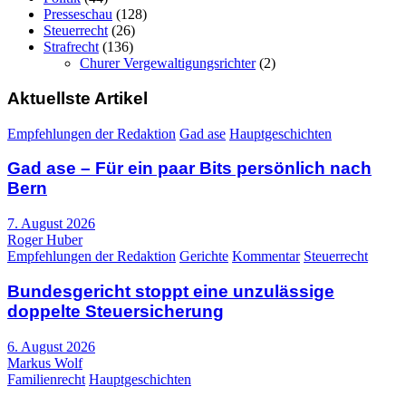
Presseschau
(128)
Steuerrecht
(26)
Strafrecht
(136)
Churer Vergewaltigungsrichter
(2)
Aktuellste Artikel
Empfehlungen der Redaktion
Gad ase
Hauptgeschichten
Gad ase – Für ein paar Bits persönlich nach
Bern
7. August 2026
Roger Huber
Empfehlungen der Redaktion
Gerichte
Kommentar
Steuerrecht
Bundesgericht stoppt eine unzulässige
doppelte Steuersicherung
6. August 2026
Markus Wolf
Familienrecht
Hauptgeschichten