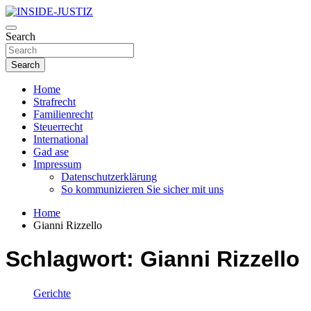
Skip
to
Investigativer Journalismus zur Dritten Gewalt
content
Search
INSIDE-JUSTIZ
Search
Home
Strafrecht
Familienrecht
Steuerrecht
International
Gad ase
Impressum
Datenschutzerklärung
So kommunizieren Sie sicher mit uns
Home
Gianni Rizzello
Schlagwort:
Gianni Rizzello
Gerichte