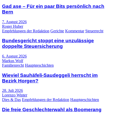
Gad ase – Für ein paar Bits persönlich nach
Bern
7. August 2026
Roger Huber
Empfehlungen der Redaktion
Gerichte
Kommentar
Steuerrecht
Bundesgericht stoppt eine unzulässige
doppelte Steuersicherung
6. August 2026
Markus Wolf
Familienrecht
Hauptgeschichten
Wieviel Sauhäfeli-Saudeggeli herrscht im
Bezirk Horgen?
28. Juli 2026
Lorenzo Winter
Dies & Das
Empfehlungen der Redaktion
Hauptgeschichten
Die freie Geschlechterwahl als Boomerang