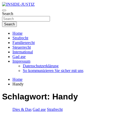
Skip
to
Investigativer Journalismus zur Dritten Gewalt
content
Search
INSIDE-JUSTIZ
Search
Home
Strafrecht
Familienrecht
Steuerrecht
International
Gad ase
Impressum
Datenschutzerklärung
So kommunizieren Sie sicher mit uns
Home
Handy
Schlagwort:
Handy
Dies & Das
Gad ase
Strafrecht