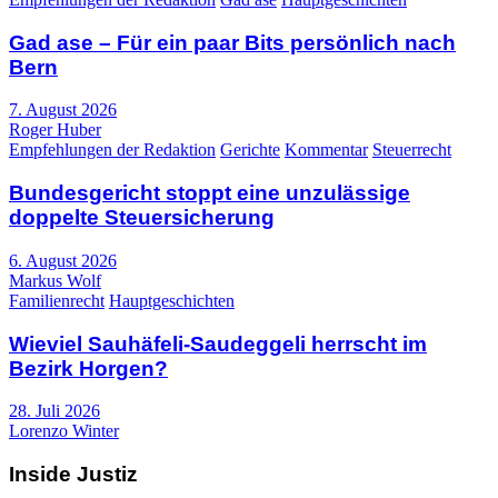
Gad ase – Für ein paar Bits persönlich nach
Bern
7. August 2026
Roger Huber
Empfehlungen der Redaktion
Gerichte
Kommentar
Steuerrecht
Bundesgericht stoppt eine unzulässige
doppelte Steuersicherung
6. August 2026
Markus Wolf
Familienrecht
Hauptgeschichten
Wieviel Sauhäfeli-Saudeggeli herrscht im
Bezirk Horgen?
28. Juli 2026
Lorenzo Winter
Inside Justiz