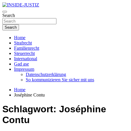
Skip
to
Investigativer Journalismus zur Dritten Gewalt
content
Search
INSIDE-JUSTIZ
Search
Home
Strafrecht
Familienrecht
Steuerrecht
International
Gad ase
Impressum
Datenschutzerklärung
So kommunizieren Sie sicher mit uns
Home
Joséphine Contu
Schlagwort:
Joséphine
Contu