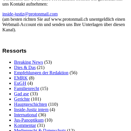
uns Kontakt aufnehmen:
inside-justiz@protonmail.com
(am besten richten Sie auf www.protonmail.ch unentgeldlich einen
Webmail-Account ein und senden uns Ihre Unterlagen über diesen
Kanal).
Ressorts
Breaking News
(53)
Dies & Das
(21)
Empfehlungen der Redaktion
(56)
EMRK
(8)
EuGH
(4)
Familienrecht
(15)
Gad ase
(33)
Gerichte
(101)
Hauptgeschichten
(110)
Inside-Justiz intern
(4)
International
(36)
Jus-Panoptikum
(10)
Kommentar
(31)
Medienrecht & Datenschutz
(12)