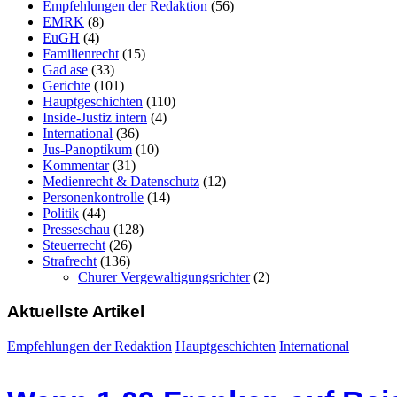
Empfehlungen der Redaktion
(56)
EMRK
(8)
EuGH
(4)
Familienrecht
(15)
Gad ase
(33)
Gerichte
(101)
Hauptgeschichten
(110)
Inside-Justiz intern
(4)
International
(36)
Jus-Panoptikum
(10)
Kommentar
(31)
Medienrecht & Datenschutz
(12)
Personenkontrolle
(14)
Politik
(44)
Presseschau
(128)
Steuerrecht
(26)
Strafrecht
(136)
Churer Vergewaltigungsrichter
(2)
Aktuellste Artikel
Empfehlungen der Redaktion
Hauptgeschichten
International