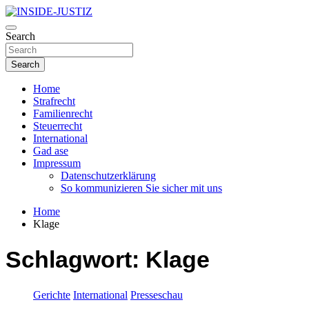
Skip
to
Investigativer Journalismus zur Dritten Gewalt
content
Search
INSIDE-JUSTIZ
Search
Home
Strafrecht
Familienrecht
Steuerrecht
International
Gad ase
Impressum
Datenschutzerklärung
So kommunizieren Sie sicher mit uns
Home
Klage
Schlagwort:
Klage
Gerichte
International
Presseschau