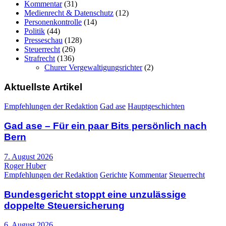
Kommentar
(31)
Medienrecht & Datenschutz
(12)
Personenkontrolle
(14)
Politik
(44)
Presseschau
(128)
Steuerrecht
(26)
Strafrecht
(136)
Churer Vergewaltigungsrichter
(2)
Aktuellste Artikel
Empfehlungen der Redaktion
Gad ase
Hauptgeschichten
Gad ase – Für ein paar Bits persönlich nach
Bern
7. August 2026
Roger Huber
Empfehlungen der Redaktion
Gerichte
Kommentar
Steuerrecht
Bundesgericht stoppt eine unzulässige
doppelte Steuersicherung
6. August 2026