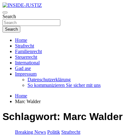
Skip
to
Investigativer Journalismus zur Dritten Gewalt
content
Search
INSIDE-JUSTIZ
Search
Home
Strafrecht
Familienrecht
Steuerrecht
International
Gad ase
Impressum
Datenschutzerklärung
So kommunizieren Sie sicher mit uns
Home
Marc Walder
Schlagwort:
Marc Walder
Breaking News
Politik
Strafrecht