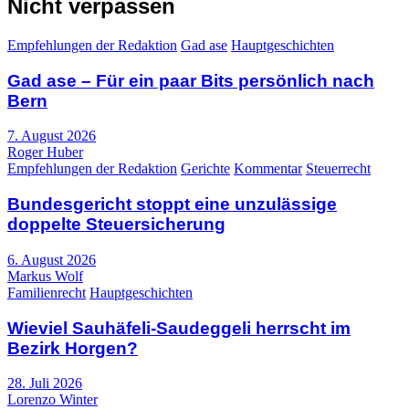
Nicht verpassen
Empfehlungen der Redaktion
Gad ase
Hauptgeschichten
Gad ase – Für ein paar Bits persönlich nach
Bern
7. August 2026
Roger Huber
Empfehlungen der Redaktion
Gerichte
Kommentar
Steuerrecht
Bundesgericht stoppt eine unzulässige
doppelte Steuersicherung
6. August 2026
Markus Wolf
Familienrecht
Hauptgeschichten
Wieviel Sauhäfeli-Saudeggeli herrscht im
Bezirk Horgen?
28. Juli 2026
Lorenzo Winter