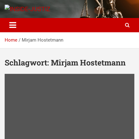
Skip
to
content
INSIDE-JUSTIZ
Investigativer Journalismus zur Dritten Gewalt
Home
Mirjam Hostetmann
Schlagwort:
Mirjam Hostetmann