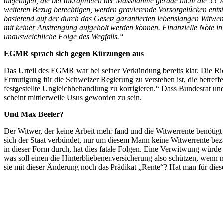
diejenigen, die bei Inkrafttreten der Massnahme gerade nicht die 55 J
weiteren Bezug berechtigen, werden gravierende Vorsorgelücken ents
basierend auf der durch das Gesetz garantierten lebenslangen Witwen
mit keiner Anstrengung aufgeholt werden können. Finanzielle Nöte in
unausweichliche Folge des Wegfalls.“
EGMR sprach sich gegen Kürzungen aus
Das Urteil des EGMR war bei seiner Verkündung bereits klar. Die Richt
Ermutigung für die Schweizer Regierung zu verstehen ist, die betreff
festgestellte Ungleichbehandlung zu korrigieren.“ Dass Bundesrat u
scheint mittlerweile Usus geworden zu sein.
Und Max Beeler?
Der Witwer, der keine Arbeit mehr fand und die Witwerrente benötigt h
sich der Staat verbündet, nur um diesem Mann keine Witwerrente b
in dieser Form durch, hat dies fatale Folgen. Eine Verwitwung würde 
was soll einen die Hinterbliebenenversicherung also schützen, wenn n
sie mit dieser Änderung noch das Prädikat „Rente“? Hat man für diese