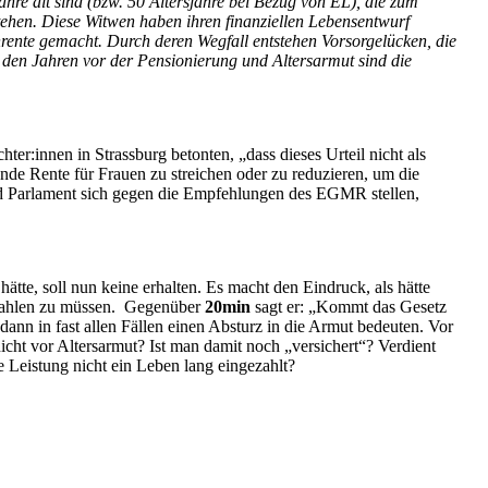
ahre alt sind (bzw. 50 Altersjahre bei Bezug von EL), die zum
tehen. Diese Witwen haben ihren finanziellen Lebensentwurf
rente gemacht. Durch deren Wegfall entstehen Vorsorgelücken, die
 den Jahren vor der Pensionierung und Altersarmut sind die
er:innen in Strassburg betonten, „dass dieses Urteil nicht als
ende Rente für Frauen zu streichen oder zu reduzieren, um die
nd Parlament sich gegen die Empfehlungen des EGMR stellen,
ätte, soll nun keine erhalten. Es macht den Eindruck, als hätte
ezahlen zu müssen. Gegenüber
20min
sagt er: „Kommt das Gesetz
dann in fast allen Fällen einen Absturz in die Armut bedeuten.
Vor
icht vor Altersarmut? Ist man damit noch „versichert“? Verdient
 Leistung nicht ein Leben lang eingezahlt?