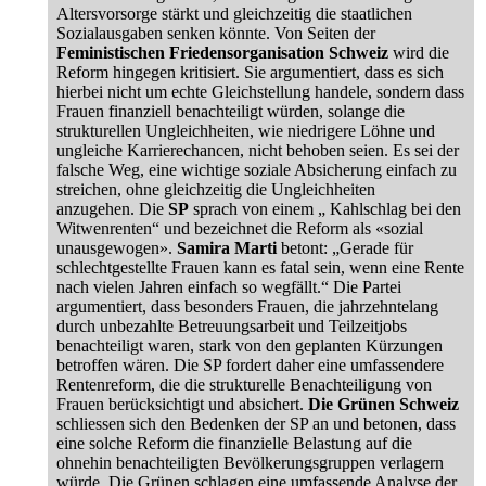
Altersvorsorge stärkt und gleichzeitig die staatlichen
Sozialausgaben senken könnte. Von Seiten der
Feministischen Friedensorganisation Schweiz
wird die
Reform hingegen kritisiert. Sie argumentiert, dass es sich
hierbei nicht um echte Gleichstellung handele, sondern dass
Frauen finanziell benachteiligt würden, solange die
strukturellen Ungleichheiten, wie niedrigere Löhne und
ungleiche Karrierechancen, nicht behoben seien. Es sei der
falsche Weg, eine wichtige soziale Absicherung einfach zu
streichen, ohne gleichzeitig die Ungleichheiten
anzugehen.
Die
SP
sprach von einem „ Kahlschlag bei den
Witwenrenten“
und bezeichnet die Reform als «sozial
unausgewogen»
.
Samira Marti
betont: „Gerade für
schlechtgestellte Frauen kann es fatal sein, wenn eine Rente
nach vielen Jahren einfach so wegfällt.“
Die Partei
argumentiert, dass besonders Frauen, die jahrzehntelang
durch unbezahlte Betreuungsarbeit und Teilzeitjobs
benachteiligt waren, stark von den geplanten Kürzungen
betroffen wären. Die SP fordert daher eine umfassendere
Rentenreform, die die strukturelle Benachteiligung von
Frauen berücksichtigt und absichert.
Die Grünen Schweiz
schliessen sich den Bedenken der SP an und betonen, dass
eine solche Reform die finanzielle Belastung auf die
ohnehin benachteiligten Bevölkerungsgruppen verlagern
würde. Die Grünen schlagen eine umfassende Analyse der