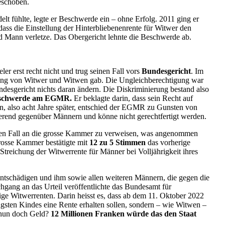
eschoben.
lt fühlte, legte er Beschwerde ein – ohne Erfolg. 2011 ging er
 dass die Einstellung der Hinterbliebenenrente für Witwer den
d Mann verletze. Das Obergericht lehnte die Beschwerde ab.
er erst recht nicht und trug seinen Fall vors
Bundesgericht
. Im
dlung von Witwer und Witwen gab. Die Ungleichberechtigung war
desgericht nichts daran ändern. Die Diskriminierung bestand also
 Beschwerde am EGMR.
Er beklagte darin, dass sein Recht auf
n, also acht Jahre später, entschied der EGMR zu Gunsten von
ierend gegenüber Männern und könne nicht gerechtfertigt werden.
den Fall an die grosse Kammer zu verweisen, was angenommen
grosse Kammer bestätigte mit
12 zu 5 Stimmen
das vorherige
Streichung der Witwerrente für Männer bei Volljährigkeit ihres
entschädigen und ihm sowie allen weiteren Männern, die gegen die
hgang an das Urteil veröffentlichte das Bundesamt für
ge Witwerrenten. Darin heisst es, dass ab dem 11. Oktober 2022
ngsten Kindes eine Rente erhalten sollen, sondern – wie Witwen –
r nun doch Geld?
12 Millionen Franken würde das den Staat