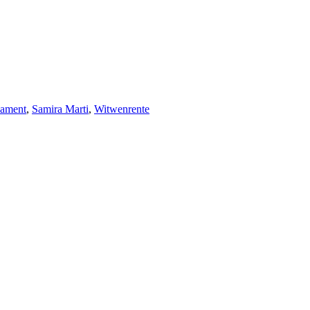
lament
,
Samira Marti
,
Witwenrente