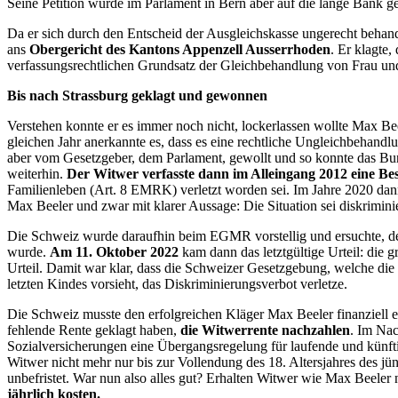
Seine Petition wurde im Parlament in Bern aber auf die lange Bank g
Da er sich durch den Entscheid der Ausgleichskasse ungerecht behande
ans
Obergericht des Kantons Appenzell Ausserrhoden
. Er klagte,
verfassungsrechtlichen Grundsatz der Gleichbehandlung von Frau un
Bis nach Strassburg geklagt und gewonnen
Verstehen konnte er es immer noch nicht, lockerlassen wollte Max Beel
gleichen Jahr anerkannte es, dass es eine rechtliche Ungleichbehan
aber vom Gesetzgeber, dem Parlament, gewollt und so konnte das Bun
weiterhin.
Der Witwer verfasste dann im Alleingang 2012 eine
Familienleben (Art. 8 EMRK) verletzt worden sei. Im Jahre 2020 dan
Max Beeler und zwar mit klarer Aussage: Die Situation sei diskrimin
Die Schweiz wurde daraufhin beim EGMR vorstellig und ersuchte, 
wurde.
Am 11. Oktober 2022
kam dann das letztgültige Urteil: die 
Urteil. Damit war klar, dass die Schweizer Gesetzgebung, welche die 
letzten Kindes vorsieht, das Diskriminierungsverbot verletze.
Die Schweiz musste den erfolgreichen Kläger Max Beeler finanziell 
fehlende Rente geklagt haben,
die Witwerrente nachzahlen
. Im Nac
Sozialversicherungen eine Übergangsregelung für laufende und künfti
Witwer nicht mehr nur bis zur Vollendung des 18. Altersjahres des jü
unbefristet. War nun also alles gut? Erhalten Witwer wie Max Beele
jährlich kosten.