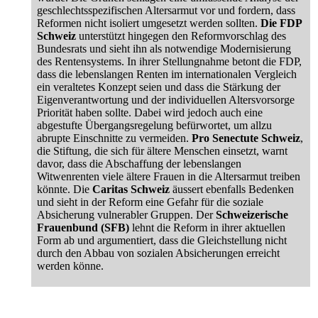
geschlechtsspezifischen Altersarmut vor und fordern, dass
Reformen nicht isoliert umgesetzt werden sollten.
Die FDP
Schweiz
unterstützt hingegen den Reformvorschlag des
Bundesrats und sieht ihn als notwendige Modernisierung
des Rentensystems. In ihrer Stellungnahme betont die FDP,
dass die lebenslangen Renten im internationalen Vergleich
ein veraltetes Konzept seien und dass die Stärkung der
Eigenverantwortung und der individuellen Altersvorsorge
Priorität haben sollte. Dabei wird jedoch auch eine
abgestufte Übergangsregelung befürwortet, um allzu
abrupte Einschnitte zu vermeiden.
Pro Senectute Schweiz
,
die Stiftung, die sich für ältere Menschen einsetzt, warnt
davor, dass die Abschaffung der lebenslangen
Witwenrenten viele ältere Frauen in die Altersarmut treiben
könnte. Die
Caritas Schweiz
äussert ebenfalls Bedenken
und sieht in der Reform eine Gefahr für die soziale
Absicherung vulnerabler Gruppen. Der
Schweizerische
Frauenbund (SFB)
lehnt die Reform in ihrer aktuellen
Form ab und argumentiert, dass die Gleichstellung nicht
durch den Abbau von sozialen Absicherungen erreicht
werden könne.