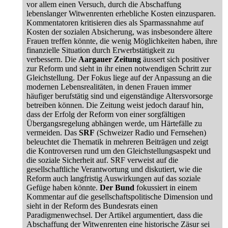
vor allem einen Versuch, durch die Abschaffung
lebenslanger Witwenrenten erhebliche Kosten einzusparen.
Kommentatoren kritisieren dies als Sparmassnahme auf
Kosten der sozialen Absicherung, was insbesondere ältere
Frauen treffen könnte, die wenig Möglichkeiten haben, ihre
finanzielle Situation durch Erwerbstätigkeit zu
verbessern. Die
Aargauer Zeitung
äussert sich positiver
zur Reform und sieht in ihr einen notwendigen Schritt zur
Gleichstellung. Der Fokus liege auf der Anpassung an die
modernen Lebensrealitäten, in denen Frauen immer
häufiger berufstätig sind und eigenständige Altersvorsorge
betreiben können. Die Zeitung weist jedoch darauf hin,
dass der Erfolg der Reform von einer sorgfältigen
Übergangsregelung abhängen werde, um Härtefälle zu
vermeiden. Das
SRF
(Schweizer Radio und Fernsehen)
beleuchtet die Thematik in mehreren Beiträgen und zeigt
die Kontroversen rund um den Gleichstellungsaspekt und
die soziale Sicherheit auf. SRF verweist auf die
gesellschaftliche Verantwortung und diskutiert, wie die
Reform auch langfristig Auswirkungen auf das soziale
Gefüge haben könnte.
Der Bund
fokussiert in einem
Kommentar auf die gesellschaftspolitische Dimension und
sieht in der Reform des Bundesrats einen
Paradigmenwechsel. Der Artikel argumentiert, dass die
Abschaffung der Witwenrenten eine historische Zäsur sei