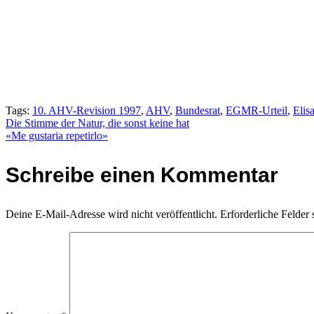
Tags:
10. AHV-Revision 1997
,
AHV
,
Bundesrat
,
EGMR-Urteil
,
Elis
Beitragsnavigation
Die Stimme der Natur, die sonst keine hat
«Me gustaria repetirlo»
Schreibe einen Kommentar
Deine E-Mail-Adresse wird nicht veröffentlicht.
Erforderliche Felder 