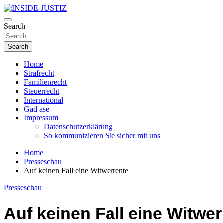
Skip
to
Investigativer Journalismus zur Dritten Gewalt
content
Search
INSIDE-JUSTIZ
Search
Home
Strafrecht
Familienrecht
Steuerrecht
International
Gad ase
Impressum
Datenschutzerklärung
So kommunizieren Sie sicher mit uns
Home
Presseschau
Auf keinen Fall eine Witwerrente
Presseschau
Auf keinen Fall eine Witwer