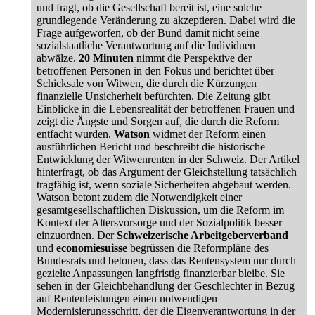
und fragt, ob die Gesellschaft bereit ist, eine solche
grundlegende Veränderung zu akzeptieren. Dabei wird die
Frage aufgeworfen, ob der Bund damit nicht seine
sozialstaatliche Verantwortung auf die Individuen
abwälze.
20 Minuten
nimmt die Perspektive der
betroffenen Personen in den Fokus und berichtet über
Schicksale von Witwen, die durch die Kürzungen
finanzielle Unsicherheit befürchten. Die Zeitung gibt
Einblicke in die Lebensrealität der betroffenen Frauen und
zeigt die Ängste und Sorgen auf, die durch die Reform
entfacht wurden.
Watson
widmet der Reform einen
ausführlichen Bericht und beschreibt die historische
Entwicklung der Witwenrenten in der Schweiz. Der Artikel
hinterfragt, ob das Argument der Gleichstellung tatsächlich
tragfähig ist, wenn soziale Sicherheiten abgebaut werden.
Watson betont zudem die Notwendigkeit einer
gesamtgesellschaftlichen Diskussion, um die Reform im
Kontext der Altersvorsorge und der Sozialpolitik besser
einzuordnen. Der
Schweizerische Arbeitgeberverband
und
economiesuisse
begrüssen die Reformpläne des
Bundesrats und betonen, dass das Rentensystem nur durch
gezielte Anpassungen langfristig finanzierbar bleibe. Sie
sehen in der Gleichbehandlung der Geschlechter in Bezug
auf Rentenleistungen einen notwendigen
Modernisierungsschritt, der die Eigenverantwortung in der