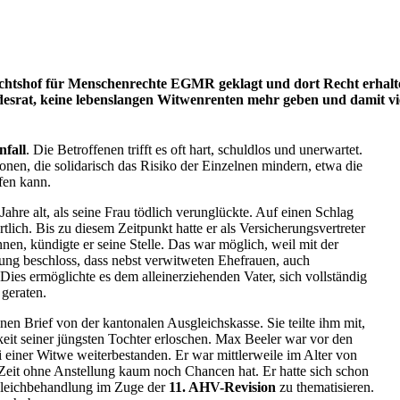
ichtshof für Menschenrechte EGMR geklagt und dort Recht erhalt
undesrat, keine lebenslangen Witwenrenten mehr geben und damit vi
nfall
. Die Betroffenen trifft es oft hart, schuldlos und unerwartet.
tionen, die solidarisch das Risiko der Einzelnen mindern, etwa die
fen kann.
ahre alt, als seine Frau tödlich verunglückte. Auf einen Schlag
tlich. Bis zu diesem Zeitpunkt hatte er als Versicherungsvertreter
n, kündigte er seine Stelle. Das war möglich, weil mit der
g beschloss, dass nebst verwitweten Ehefrauen, auch
ies ermöglichte es dem alleinerziehenden Vater, sich vollständig
 geraten.
nen Brief von der kantonalen Ausgleichskasse. Sie teilte ihm mit,
keit seiner jüngsten Tochter erloschen. Max Beeler war vor den
 einer Witwe weiterbestanden. Er war mittlerweile im Alter von
 Zeit ohne Anstellung kaum noch Chancen hat. Er hatte sich schon
ngleichbehandlung im Zuge der
11. AHV-Revision
zu thematisieren.