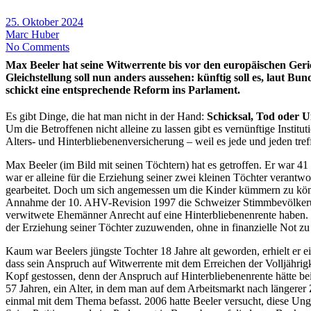
25. Oktober 2024
Marc Huber
No Comments
Max Beeler hat seine Witwerrente bis vor den europäischen Ger
Gleichstellung soll nun anders aussehen: künftig soll es, laut B
schickt eine entsprechende Reform ins Parlament.
Es gibt Dinge, die hat man nicht in der Hand:
Schicksal, Tod oder U
Um die Betroffenen nicht alleine zu lassen gibt es vernünftige Institu
Alters- und Hinterbliebenenversicherung – weil es jede und jeden tref
Max Beeler (im Bild mit seinen Töchtern) hat es getroffen. Er war 41 J
war er alleine für die Erziehung seiner zwei kleinen Töchter verantwor
gearbeitet. Doch um sich angemessen um die Kinder kümmern zu könne
Annahme der 10. AHV-Revision 1997 die Schweizer Stimmbevölkerun
verwitwete Ehemänner Anrecht auf eine Hinterbliebenenrente haben. D
der Erziehung seiner Töchter zuzuwenden, ohne in finanzielle Not zu
Kaum war Beelers jüngste Tochter 18 Jahre alt geworden, erhielt er ei
dass sein Anspruch auf Witwerrente mit dem Erreichen der Volljährig
Kopf gestossen, denn der Anspruch auf Hinterbliebenenrente hätte bei
57 Jahren, ein Alter, in dem man auf dem Arbeitsmarkt nach längerer
einmal mit dem Thema befasst. 2006 hatte Beeler versucht, diese U