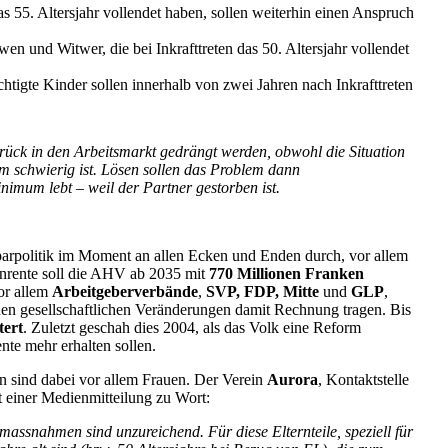
s 55. Altersjahr vollendet haben, sollen weiterhin einen Anspruch
en und Witwer, die bei Inkrafttreten das 50. Altersjahr vollendet
htigte Kinder sollen innerhalb von zwei Jahren nach Inkrafttreten
zurück in den Arbeitsmarkt gedrängt werden, obwohl die Situation
rem schwierig ist. Lösen sollen das Problem dann
imum lebt – weil der Partner gestorben ist.
parpolitik im Moment an allen Ecken und Enden durch, vor allem
enrente soll die AHV ab 2035 mit
770 Millionen Franken
or allem
Arbeitgeberverbände
,
SVP, FDP, Mitte
und
GLP
,
n gesellschaftlichen Veränderungen damit Rechnung tragen. Bis
tert
. Zuletzt geschah dies 2004, als das Volk eine Reform
nte mehr erhalten sollen.
en sind dabei vor allem Frauen. Der Verein
Aurora
, Kontaktstelle
 einer Medienmitteilung zu Wort:
zmassnahmen sind unzureichend. Für diese Elternteile, speziell für