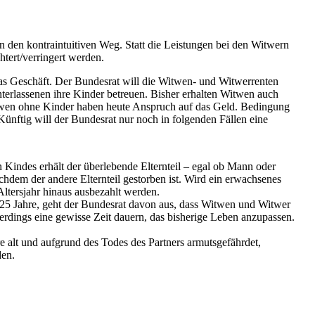
n den kontraintuitiven Weg. Statt die Leistungen bei den Witwern
htert/verringert werden.
das Geschäft. Der Bundesrat will die Witwen- und Witwerrenten
nterlassenen ihre Kinder betreuen. Bisher erhalten Witwen auch
twen ohne Kinder haben heute Anspruch auf das Geld. Bedingung
Künftig will der Bundesrat nur noch in folgenden Fällen eine
 Kindes erhält der überlebende Elternteil – egal ob Mann oder
achdem der andere Elternteil gestorben ist. Wird ein erwachsenes
Altersjahr hinaus ausbezahlt werden.
s 25 Jahre, geht der Bundesrat davon aus, dass Witwen und Witwer
erdings eine gewisse Zeit dauern, das bisherige Leben anzupassen.
 alt und aufgrund des Todes des Partners armutsgefährdet,
den.