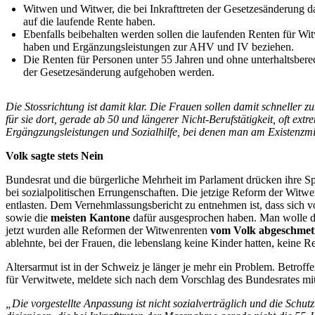
Witwen und Witwer, die bei Inkrafttreten der Gesetzesänderung da
auf die laufende Rente haben.
Ebenfalls beibehalten werden sollen die laufenden Renten für Witw
haben und Ergänzungsleistungen zur AHV und IV beziehen.
Die Renten für Personen unter 55 Jahren und ohne unterhaltsberec
der Gesetzesänderung aufgehoben werden.
Die Stossrichtung ist damit klar. Die Frauen sollen damit schneller 
für sie dort, gerade ab 50 und längerer Nicht-Berufstätigkeit, oft ext
Ergängzungsleistungen und Sozialhilfe, bei denen man am Existenzmin
Volk sagte stets Nein
Bundesrat und die bürgerliche Mehrheit im Parlament drücken ihre S
bei sozialpolitischen Errungenschaften
. Die jetzige Reform der Witw
entlasten. Dem Vernehmlassungsbericht zu entnehmen ist, dass sich v
sowie die
meisten Kantone
dafür ausgesprochen haben. Man wolle de
jetzt wurden alle Reformen der Witwenrenten
vom Volk abgeschmet
ablehnte, bei der Frauen, die lebenslang keine Kinder hatten, keine Re
Altersarmut ist in der Schweiz je länger je mehr ein Problem. Betroff
für Verwitwete, meldete sich nach dem Vorschlag des Bundesrates mit
„Die vorgestellte Anpassung ist nicht sozialverträglich und die Schut