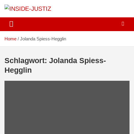
Skip
to
content
Investigativer Journalismus zur Dritten Gewalt
INSIDE-JUSTIZ
Home
Jolanda Spiess-Hegglin
Schlagwort:
Jolanda Spiess-
Hegglin