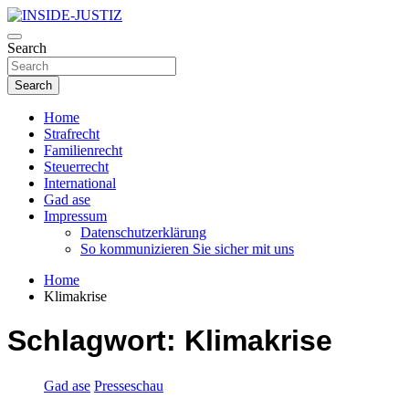
Skip
to
Investigativer Journalismus zur Dritten Gewalt
content
Search
INSIDE-JUSTIZ
Search
Home
Strafrecht
Familienrecht
Steuerrecht
International
Gad ase
Impressum
Datenschutzerklärung
So kommunizieren Sie sicher mit uns
Home
Klimakrise
Schlagwort:
Klimakrise
Gad ase
Presseschau