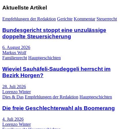
Aktuellste Artikel
Empfehlungen der Redaktion
Gerichte
Kommentar
Steuerrecht
Bundesgericht stoppt eine unzulässige
doppelte Steuersicherung
6. August 2026
Markus Wolf
Familienrecht
Hauptgeschichten
Wieviel Sauhäfeli-Saudeggeli herrscht im
Bezirk Horgen?
28. Juli 2026
Lorenzo Winter
Dies & Das
Empfehlungen der Redaktion
Hauptgeschichten
Die freie Geschlechterwahl als Boomerang
4. Juli 2026
Lorenzo Winter