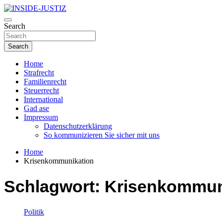
Skip
to
Investigativer Journalismus zur Dritten Gewalt
content
Search
INSIDE-JUSTIZ
Search
Home
Strafrecht
Familienrecht
Steuerrecht
International
Gad ase
Impressum
Datenschutzerklärung
So kommunizieren Sie sicher mit uns
Home
Krisenkommunikation
Schlagwort:
Krisenkommun
Politik