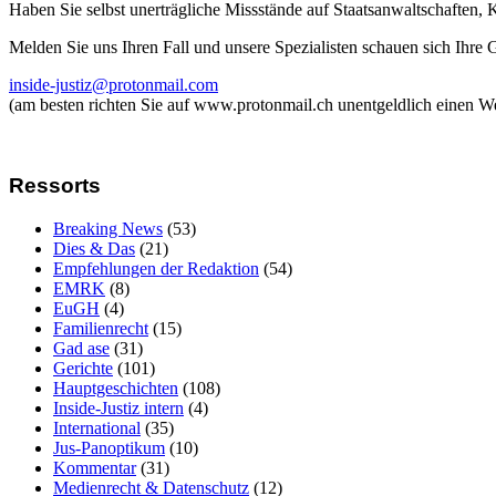
Haben Sie selbst unerträgliche Missstände auf Staatsanwaltschaften,
Melden Sie uns Ihren Fall und unsere Spezialisten schauen sich Ihre
inside-justiz@protonmail.com
(am besten richten Sie auf www.protonmail.ch unentgeldlich einen W
Ressorts
Breaking News
(53)
Dies & Das
(21)
Empfehlungen der Redaktion
(54)
EMRK
(8)
EuGH
(4)
Familienrecht
(15)
Gad ase
(31)
Gerichte
(101)
Hauptgeschichten
(108)
Inside-Justiz intern
(4)
International
(35)
Jus-Panoptikum
(10)
Kommentar
(31)
Medienrecht & Datenschutz
(12)