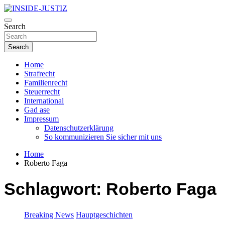
Skip
to
Investigativer Journalismus zur Dritten Gewalt
content
Search
INSIDE-JUSTIZ
Search
Home
Strafrecht
Familienrecht
Steuerrecht
International
Gad ase
Impressum
Datenschutzerklärung
So kommunizieren Sie sicher mit uns
Home
Roberto Faga
Schlagwort:
Roberto Faga
Breaking News
Hauptgeschichten