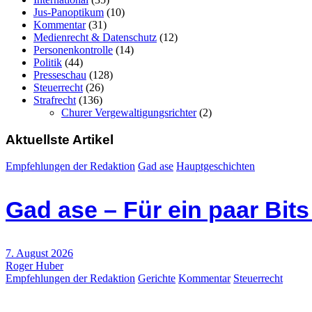
Jus-Panoptikum
(10)
Kommentar
(31)
Medienrecht & Datenschutz
(12)
Personenkontrolle
(14)
Politik
(44)
Presseschau
(128)
Steuerrecht
(26)
Strafrecht
(136)
Churer Vergewaltigungsrichter
(2)
Aktuellste Artikel
Empfehlungen der Redaktion
Gad ase
Hauptgeschichten
Gad ase – Für ein paar Bit
7. August 2026
Roger Huber
Empfehlungen der Redaktion
Gerichte
Kommentar
Steuerrecht