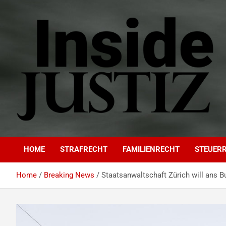
Skip
to
content
INSIDE-JUSTIZ
Investigativer Journalismus zur Dritten Gewalt
HOME
STRAFRECHT
FAMILIENRECHT
STEUER
Home
Breaking News
Staatsanwaltschaft Zürich will ans 