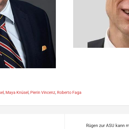
sel
,
Maya Knüsel
,
Pierin Vincenz
,
Roberto Faga
Rügen zur ASU kann ma