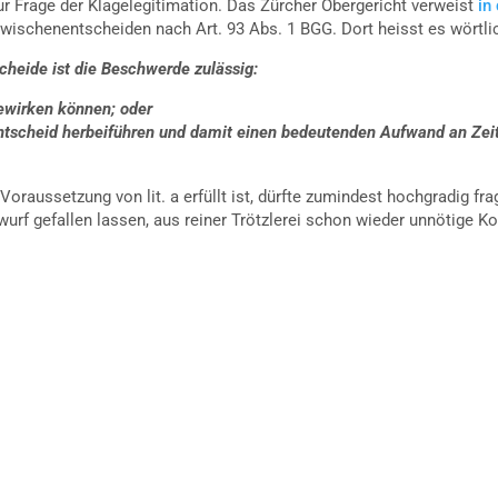
ur Frage der Klagelegitimation. Das Zürcher Obergericht verweist
in
ischenentscheiden nach Art. 93 Abs. 1 BGG. Dort heisst es wörtli
heide ist die Beschwerde zulässig:
ewirken können; oder
tscheid herbeiführen und damit einen bedeutenden Aufwand an Zeit 
raussetzung von lit. a erfüllt ist, dürfte zumindest hochgradig fra
urf gefallen lassen, aus reiner Trötzlerei schon wieder unnötige Ko