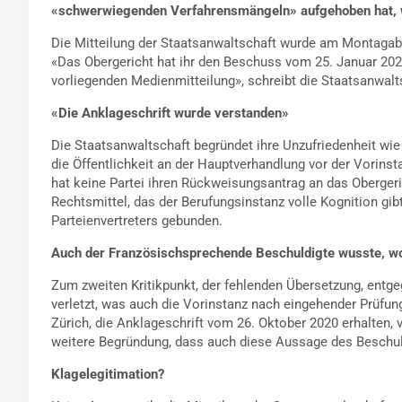
«schwerwiegenden Verfahrensmängeln» aufgehoben hat, w
Die Mitteilung der Staatsanwaltschaft wurde am Montagabend
«Das Obergericht hat ihr den Beschuss vom 25. Januar 2024
vorliegenden Medienmitteilung», schreibt die Staatsanwalt
«Die Anklageschrift wurde verstanden»
Die Staatsanwaltschaft begründet ihre Unzufriedenheit wie 
die Öffentlichkeit an der Hauptverhandlung vor der Vorins
hat keine Partei ihren Rückweisungsantrag an das Obergeric
Rechtsmittel, das der Berufungsinstanz volle Kognition gibt
Parteienvertreters gebunden.
Auch der Französischsprechende Beschuldigte wusste, w
Zum zweiten Kritikpunkt, der fehlenden Übersetzung, entg
verletzt, was auch die Vorinstanz nach eingehender Prüfun
Zürich, die Anklageschrift vom 26. Oktober 2020 erhalten, 
weitere Begründung, dass auch diese Aussage des Beschuld
Klagelegitimation?