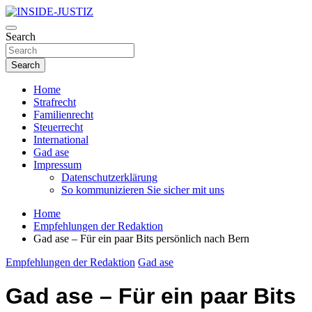
Skip
to
Investigativer Journalismus zur Dritten Gewalt
content
Search
INSIDE-JUSTIZ
Search
Home
Strafrecht
Familienrecht
Steuerrecht
International
Gad ase
Impressum
Datenschutzerklärung
So kommunizieren Sie sicher mit uns
Home
Empfehlungen der Redaktion
Gad ase – Für ein paar Bits persönlich nach Bern
Empfehlungen der Redaktion
Gad ase
Gad ase – Für ein paar Bits