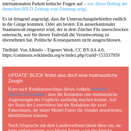
internationalem Parkett kritische Fragen auf –
wie dieser Beitrag der
deutschen BILD-Zeitung vom Dienstag zeigt
.
Es ist dringend angezeigt, dass die Untersuchungsbehörden endlich
in die Gänge kommen. Oder am besten: Ein ausserkantonaler
Staatsanwalt eingesetzt wird, der in dem Zürcher Filz unerschrocken
untersucht, wer für diesen Todesfall die Verantwortung zu
übernehmen hat. Politische Konsequenzen nicht ausgeschlossen.
Titelbild: Von Albinfo – Eigenes Werk, CC BY-SA 4.0,
https://commons.wikimedia.org/w/index.php?curid=153337959
UPDATE: BLICK findet also doch eine mutmassliche
Zeugin
Kurz nach Redaktionsschluss dieses Artikels
berichtet
BLICK.CH darüber
, dass die Redaktion eine mutmassliche
Augenzeugin des Unglücks ausfindig machen konnte. Auf
der Basis des Leservideos hat die Redaktion die zwei
Fahrerinnen, die hinter Muriel Furrer die Abfahrt absolvierten,
identifizieren können.
Nach Absprache mit dem Landesverband räumt diese ein, sie
hätte mitbekommen, wie Muriel Furrer «von der Strecke