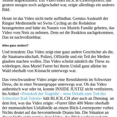
Strasse abgekommen. Ein Video eines BLICK-Leserreporters, das
gestern morgen noch aufgeschaltet war, zeigte allerdings ein anderes
Bild.
Heute ist das Video nicht mehr auffindbar. Gemäss Auskunft der
Ringier Medienstelle sei Swiss Cycling an die Redaktion
herangetreten und hätte im Namen von Muriels Familie gebeten, das
Video vom Netz zu nehmen. Dem sei die Reaktion nachgekommen.
Das ist nachvollziehbar.
Alles ganz anders?
Und trotzdem: Das Video zeigt eine ganz andere Geschichte als die,
die Staatsanwaltschaft, Polizei, Offizielle und ein Teil der Medien
glauben machen wollen. Das Video scheint nämlich die These zu
widerlegen, dass Muriel Furrer bei ihrem Unfall ganz alleine im
Wald oberhalb von Küsnacht unterwegs war.
Das verschwundene Video zeigte eine Rennfahrerin im Schweizer
Dress, die in einer Neunergruppe unterwegs war. Ob das Video
authentisch war oder ist, konnte INSIDE JUSTIZ nicht verifizieren.
Im Artikel
«Protokoll der Tragödie – neue Details zum Tod des
Schweizer Rad-Talents»
hält BLICK.CH aber auch an Dienstag an
dem fest, was das Video zeigte: «Furrer fährt 400 Meter oberhalb
der mutmasslichen Unfallstelle an einem Blick-Leserreporter vorbei.
Nichts deutet auf das bevorstehende Drama hin. Die Situation an