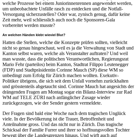
welche Prozesse bei einem Juniorinnenrennen angewendet werden,
um unbeobachtete Unfälle rasch zu entdecken und die Notfall-
Versorgung sicherzustellen? Oder war, zynisch genug, dafür keine
Zeit mehr, weil schliesslich auch noch die Sponsoren-Gala
vorbereitet werden musste?
An welchen Händen klebt wieviel Blut?
Hatten die Stellen, welche die Konzepte prüfen sollten, vielleicht
nicht so genau hingeschaut, weil es ja die Verwaltung von Stadt und
Kanton selbst waren, welche als Veranstalter auftraten? Und weil
man wusste, dass die politischen Verantwortlichen, Regierungsrat
Mario Fehr (parteilos) beim Kanton, Stadtrat Filippo Leutenegger
(FDP) und Stadtpräsidentin Corinne Mauch (SP) diese WM so
unbedingt zum Erfolg für Zürich machen wollten. Exekutiv-
Politiker übrigens, die sich seit dem Unfall vornehm zurückhalten
und grösstenteils abgetaucht sind. Corinne Mauch hat angesichts der
drängenden Fragen am Montag sogar ein Bilanz-Interview zur Rad
WM auf TELE ZÜRI nach anfänglicher Zusage wieder
zurückgezogen, wie der Sender gestern vermeldete.
Der Fragen sind bald eine Woche nach dem tragischen Unglück
viele. In der Bevölkerung ist die Trauer, Betroffenheit und
Anteilnahme gross. Und das nicht nur in Zürich. Das tragische
Schicksal der Familie Furrer und ihrer so hoffnungsvollen Tochter
bewegt über die Landesgrenzen hinaus. Und wirft auch auf