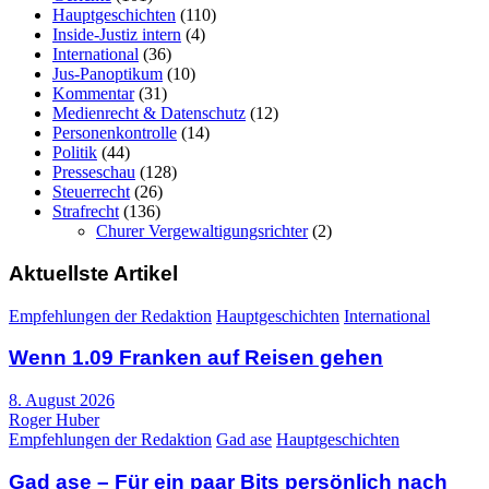
Hauptgeschichten
(110)
Inside-Justiz intern
(4)
International
(36)
Jus-Panoptikum
(10)
Kommentar
(31)
Medienrecht & Datenschutz
(12)
Personenkontrolle
(14)
Politik
(44)
Presseschau
(128)
Steuerrecht
(26)
Strafrecht
(136)
Churer Vergewaltigungsrichter
(2)
Aktuellste Artikel
Empfehlungen der Redaktion
Hauptgeschichten
International
Wenn 1.09 Franken auf Reisen gehen
8. August 2026
Roger Huber
Empfehlungen der Redaktion
Gad ase
Hauptgeschichten
Gad ase – Für ein paar Bits persönlich nach