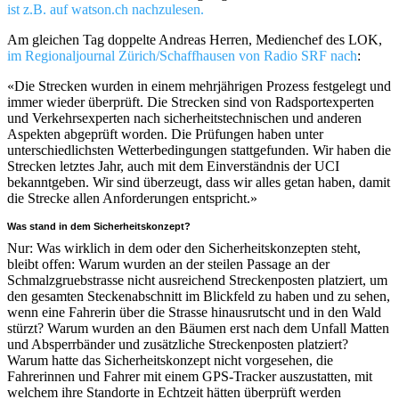
ist z.B. auf watson.ch nachzulesen.
Am gleichen Tag doppelte Andreas Herren, Medienchef des LOK,
im Regionaljournal Zürich/Schaffhausen von Radio SRF nach
:
«Die Strecken wurden in einem mehrjährigen Prozess festgelegt und
immer wieder überprüft. Die Strecken sind von Radsportexperten
und Verkehrsexperten nach sicherheitstechnischen und anderen
Aspekten abgeprüft worden. Die Prüfungen haben unter
unterschiedlichsten Wetterbedingungen stattgefunden. Wir haben die
Strecken letztes Jahr, auch mit dem Einverständnis der UCI
bekanntgeben. Wir sind überzeugt, dass wir alles getan haben, damit
die Strecke allen Anforderungen entspricht.»
Was stand in dem Sicherheitskonzept?
Nur: Was wirklich in dem oder den Sicherheitskonzepten steht,
bleibt offen: Warum wurden an der steilen Passage an der
Schmalzgruebstrasse nicht ausreichend Streckenposten platziert, um
den gesamten Steckenabschnitt im Blickfeld zu haben und zu sehen,
wenn eine Fahrerin über die Strasse hinausrutscht und in den Wald
stürzt? Warum wurden an den Bäumen erst nach dem Unfall Matten
und Absperrbänder und zusätzliche Streckenposten platziert?
Warum hatte das Sicherheitskonzept nicht vorgesehen, die
Fahrerinnen und Fahrer mit einem GPS-Tracker auszustatten, mit
welchem ihre Standorte in Echtzeit hätten überprüft werden