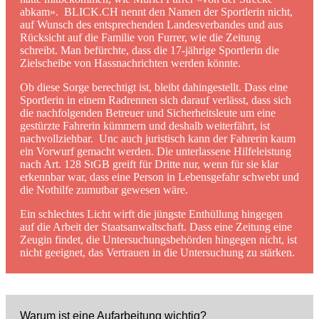
abkam». BLICK.CH nennt den Namen der Sportlerin nicht,
auf Wunsch des entsprechenden Landesverbandes und aus
Rücksicht auf die Familie von Furrer, wie die Zeitung
schreibt. Man befürchte, dass die 17-jährige Sportlerin die
Zielscheibe von Hassnachrichten werden könnte.
Ob diese Sorge berechtigt ist, bleibt dahingestellt. Dass eine
Sportlerin in einem Radrennen sich darauf verlässt, dass sich
die nachfolgenden Betreuer und Sicherheitsleute um eine
gestürzte Fahrerin kümmern und deshalb weiterfährt, ist
nachvollziehbar. Unc auch juristisch kann der Fahrerin kaum
ein Vorwurf gemacht werden. Die unterlassene Hilfeleistung
nach Art. 128 StGB greift für Dritte nur, wenn für sie klar
erkennbar war, dass eine Person in Lebensgefahr schwebt und
die Nothilfe zumutbar gewesen wäre.
Ein schlechtes Licht wirft die jüngste Enthüllung hingegen
auf die Arbeit der Staatsanwaltschaft. Dass eine Zeitung eine
Zeugin findet, die Untersuchungsbehörden hingegen nicht, ist
nicht geeignet, das Vertrauen in die Untersuchung zu stärken.
Warum ist eine Aufarbeitung wichtig?