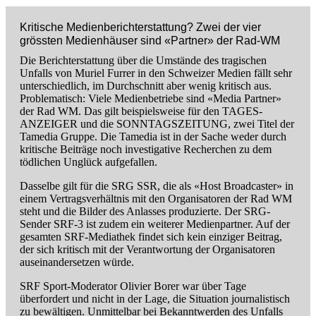
Kritische Medienberichterstattung? Zwei der vier
grössten Medienhäuser sind «Partner» der Rad-WM
Die Berichterstattung über die Umstände des tragischen
Unfalls von Muriel Furrer in den Schweizer Medien fällt sehr
unterschiedlich, im Durchschnitt aber wenig kritisch aus.
Problematisch: Viele Medienbetriebe sind «Media Partner»
der Rad WM. Das gilt beispielsweise für den TAGES-
ANZEIGER und die SONNTAGSZEITUNG, zwei Titel der
Tamedia Gruppe. Die Tamedia ist in der Sache weder durch
kritische Beiträge noch investigative Recherchen zu dem
tödlichen Unglück aufgefallen.
Dasselbe gilt für die SRG SSR, die als «Host Broadcaster» in
einem Vertragsverhältnis mit den Organisatoren der Rad WM
steht und die Bilder des Anlasses produzierte. Der SRG-
Sender SRF-3 ist zudem ein weiterer Medienpartner. Auf der
gesamten SRF-Mediathek findet sich kein einziger Beitrag,
der sich kritisch mit der Verantwortung der Organisatoren
auseinandersetzen würde.
SRF Sport-Moderator Olivier Borer war über Tage
überfordert und nicht in der Lage, die Situation journalistisch
zu bewältigen. Unmittelbar bei Bekanntwerden des Unfalls