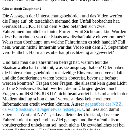
Gibt es doch Zeuginnen?
Die Aussagen der Untersuchungsbehörden und das Video werfen
die Frage auf, ob tatsächlich niemand den Unfall beobachtet hat.
Gemäss BLICK.CH und dem Video befanden sich zwei
Fahrerinnen unmittelbar hinter Furrer – «mit Sichtkontakt». Wurden
diese Fahrerinnen von der Staatsanwaltschaft aktiv einvernommen?
Weiss man überhaupt, um welche Fahrerinnen es sich handelt? Fall
nein, warum nicht? Immerhin war das Video seit dem 27. September
veröffentlicht. Hat man es überhaupt rechtzeitig ausgewertet?
Und falls man die Fahrerinnen befragt hat, warum teilt die
Staatsanwaltschaft nicht mit, was sie ausgesagt haben? Oder haben
die Untersuchungsbehörden rechtzeitige Einvernahmen verschlafen
und die Sportlerinnen waren bereits abgereist, bevor sie befragt
werden konnten?
Fragen über Fragen, die allesamt kein gutes Licht
auf die Staatsanwaltschaft werfen, die im Übrigen gestern auch
Fragen von INSIDE-JUSTIZ nicht beantwortet hat. Und auch in der
Medienmitteilug schon darauf verweist, dass keine weiteren
Informationen erteilt werden können. Ausser
gegenüber der NZZ,
da war Staatsanwalt Jäger etwas redseliger.
Und liess sich damit
zitieren – Wortlaut NZZ –, «dass alleine der Umstand, dass eine
Fahrerin nicht umgehend ins Ziel gelange und ihr Aufenthaltsort
vorübergehend unbekannt sei, noch nichts Ungewöhnliches sei bei