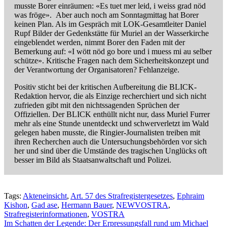
musste Borer einräumen: «Es tuet mer leid, i weiss grad nöd
was fröge». Aber auch noch am Sonntagmittag hat Borer
keinen Plan. Als im Gespräch mit LOK-Gesamtleiter Daniel
Rupf Bilder der Gedenkstätte für Muriel an der Wasserkirche
eingeblendet werden, nimmt Borer den Faden mit der
Bemerkung auf: «I wött nöd go bore und i muess mi au selber
schütze». Kritische Fragen nach dem Sicherheitskonzept und
der Verantwortung der Organisatoren? Fehlanzeige.
Positiv sticht bei der kritischen Aufbereitung die BLICK-
Redaktion hervor, die als Einzige recherchiert und sich nicht
zufrieden gibt mit den nichtssagenden Sprüchen der
Offiziellen. Der BLICK enthüllt nicht nur, dass Muriel Furrer
mehr als eine Stunde unentdeckt und schwerverletzt im Wald
gelegen haben musste, die Ringier-Journalisten treiben mit
ihren Recherchen auch die Untersuchungsbehörden vor sich
her und sind über die Umstände des tragischen Unglücks oft
besser im Bild als Staatsanwaltschaft und Polizei.
Tags:
Akteneinsicht
,
Art. 57 des Strafregistergesetzes
,
Ephraim
Kishon
,
Gad ase
,
Hermann Bauer
,
NEWVOSTRA
,
Strafregisterinformationen
,
VOSTRA
Beitragsnavigation
Im Schatten der Legende: Der Erpressungsfall rund um Michael