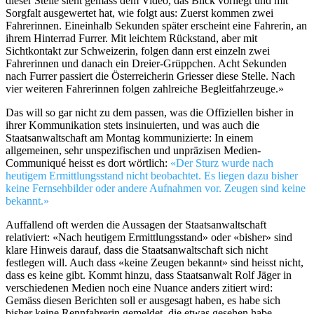
dieser Stelle sieht gemäss dem Video, das Blick vorliegt und mit
Sorgfalt ausgewertet hat, wie folgt aus: Zuerst kommen zwei
Fahrerinnen. Eineinhalb Sekunden später erscheint eine Fahrerin, an
ihrem Hinterrad Furrer. Mit leichtem Rückstand, aber mit
Sichtkontakt zur Schweizerin, folgen dann erst einzeln zwei
Fahrerinnen und danach ein Dreier-Grüppchen. Acht Sekunden
nach Furrer passiert die Österreicherin Griesser diese Stelle. Nach
vier weiteren Fahrerinnen folgen zahlreiche Begleitfahrzeuge.»
Das will so gar nicht zu dem passen, was die Offiziellen bisher in
ihrer Kommunikation stets insinuierten, und was auch die
Staatsanwaltschaft am Montag kommunizierte: In einem
allgemeinen, sehr unspezifischen und unpräzisen Medien-
Communiqué heisst es dort wörtlich:
«Der Sturz wurde nach
heutigem Ermittlungsstand nicht beobachtet. Es liegen dazu bisher
keine Fernsehbilder oder andere Aufnahmen vor. Zeugen sind keine
bekannt.»
Auffallend oft werden die Aussagen der Staatsanwaltschaft
relativiert: «Nach heutigem Ermittlungsstand» oder «bisher» sind
klare Hinweis darauf, dass die Staatsanwaltschaft sich nicht
festlegen will. Auch dass «keine Zeugen bekannt» sind heisst nicht,
dass es keine gibt. Kommt hinzu, dass Staatsanwalt Rolf Jäger in
verschiedenen Medien noch eine Nuance anders zitiert wird:
Gemäss diesen Berichten soll er ausgesagt haben, es habe sich
bisher keine Rennfahrerin gemeldet, die etwas gesehen habe.