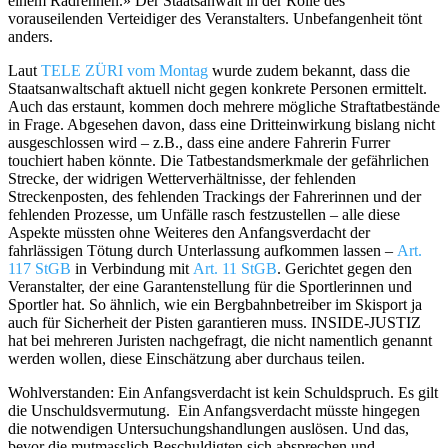
einem Radrennen.» Der Staatsanwalt in der Rolle des
vorauseilenden Verteidiger des Veranstalters. Unbefangenheit tönt
anders.
Laut
TELE ZÜRI vom Montag
wurde zudem bekannt, dass die
Staatsanwaltschaft aktuell nicht gegen konkrete Personen ermittelt.
Auch das erstaunt, kommen doch mehrere mögliche Straftatbestände
in Frage. Abgesehen davon, dass eine Dritteinwirkung bislang nicht
ausgeschlossen wird – z.B., dass eine andere Fahrerin Furrer
touchiert haben könnte. Die Tatbestandsmerkmale der gefährlichen
Strecke, der widrigen Wetterverhältnisse, der fehlenden
Streckenposten, des fehlenden Trackings der Fahrerinnen und der
fehlenden Prozesse, um Unfälle rasch festzustellen – alle diese
Aspekte müssten ohne Weiteres den Anfangsverdacht der
fahrlässigen Tötung durch Unterlassung aufkommen lassen –
Art.
117 StGB
in Verbindung mit
Art. 11 StGB
. Gerichtet gegen den
Veranstalter, der eine Garantenstellung für die Sportlerinnen und
Sportler hat. So ähnlich, wie ein Bergbahnbetreiber im Skisport ja
auch für Sicherheit der Pisten garantieren muss. INSIDE-JUSTIZ
hat bei mehreren Juristen nachgefragt, die nicht namentlich genannt
werden wollen, diese Einschätzung aber durchaus teilen.
Wohlverstanden: Ein Anfangsverdacht ist kein Schuldspruch. Es gilt
die Unschuldsvermutung.
Ein Anfangsverdacht müsste hingegen
die notwendigen Untersuchungshandlungen auslösen. Und das,
bevor die mutmasslich Beschuldigten sich absprechen und