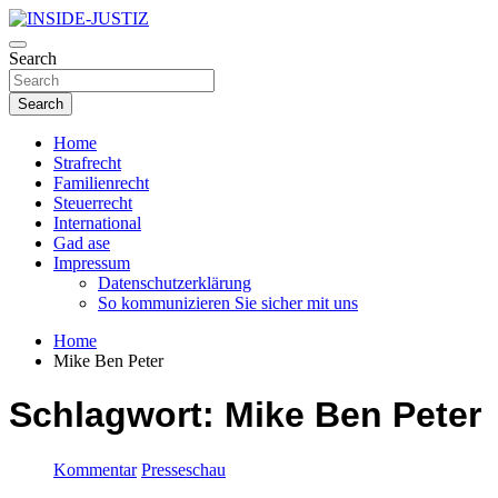
Skip
to
Investigativer Journalismus zur Dritten Gewalt
content
Search
INSIDE-JUSTIZ
Search
Home
Strafrecht
Familienrecht
Steuerrecht
International
Gad ase
Impressum
Datenschutzerklärung
So kommunizieren Sie sicher mit uns
Home
Mike Ben Peter
Schlagwort:
Mike Ben Peter
Kommentar
Presseschau