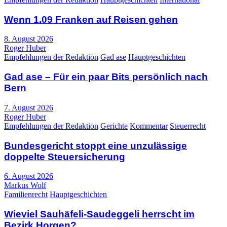
Wenn 1.09 Franken auf Reisen gehen
8. August 2026
Roger Huber
Empfehlungen der Redaktion
Gad ase
Hauptgeschichten
Gad ase – Für ein paar Bits persönlich nach
Bern
7. August 2026
Roger Huber
Empfehlungen der Redaktion
Gerichte
Kommentar
Steuerrecht
Bundesgericht stoppt eine unzulässige
doppelte Steuersicherung
6. August 2026
Markus Wolf
Familienrecht
Hauptgeschichten
Wieviel Sauhäfeli-Saudeggeli herrscht im
Bezirk Horgen?