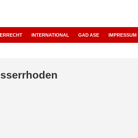
UERRECHT
INTERNATIONAL
GAD ASE
IMPRESSUM
usserrhoden