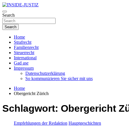
Skip
to
Investigativer Journalismus zur Dritten Gewalt
content
Search
INSIDE-JUSTIZ
Search
Home
Strafrecht
Familienrecht
Steuerrecht
International
Gad ase
Impressum
Datenschutzerklärung
So kommunizieren Sie sicher mit uns
Home
Obergericht Zürich
Schlagwort:
Obergericht Z
Empfehlungen der Redaktion
Hauptgeschichten