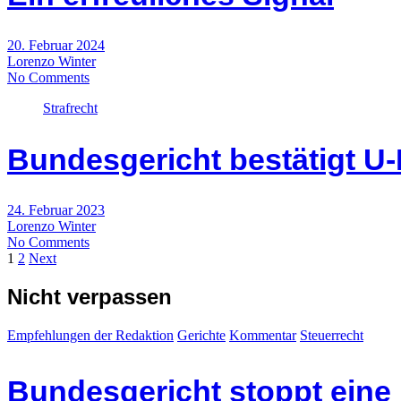
20. Februar 2024
Lorenzo Winter
No Comments
Strafrecht
Bundesgericht bestätigt U-H
24. Februar 2023
Lorenzo Winter
No Comments
Seitennummerierung
1
2
Next
der
Nicht verpassen
Beiträge
Empfehlungen der Redaktion
Gerichte
Kommentar
Steuerrecht
Bundesgericht stoppt eine