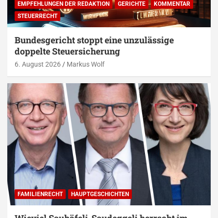
EMPFEHLUNGEN DER REDAKTION
GERICHTE
KOMMENTAR
STEUERRECHT
Bundesgericht stoppt eine unzulässige
doppelte Steuersicherung
6. August 2026
Markus Wolf
FAMILIENRECHT
HAUPTGESCHICHTEN
Wieviel Sauhäfeli-Saudeggeli herrscht im