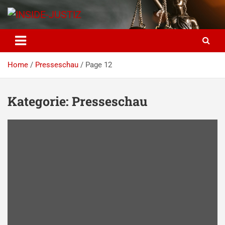
Skip
to
content
INSIDE-JUSTIZ
Investigativer Journalismus zur Dritten Gewalt
Home
Presseschau
Page 12
Kategorie:
Presseschau