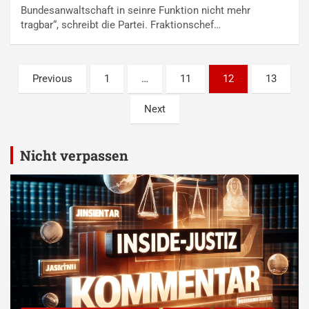
Bundesanwaltschaft in seinre Funktion nicht mehr
tragbar“, schreibt die Partei. Fraktionschef…
Seitennummerierung
Previous
1
…
11
12
13
der
Next
Beiträge
Nicht verpassen