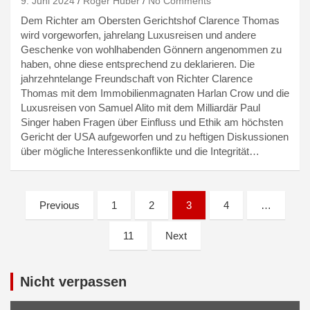
9. Juni 2024
Roger Huber
No Comments
Dem Richter am Obersten Gerichtshof Clarence Thomas
wird vorgeworfen, jahrelang Luxusreisen und andere
Geschenke von wohlhabenden Gönnern angenommen zu
haben, ohne diese entsprechend zu deklarieren. Die
jahrzehntelange Freundschaft von Richter Clarence
Thomas mit dem Immobilienmagnaten Harlan Crow und die
Luxusreisen von Samuel Alito mit dem Milliardär Paul
Singer haben Fragen über Einfluss und Ethik am höchsten
Gericht der USA aufgeworfen und zu heftigen Diskussionen
über mögliche Interessenkonflikte und die Integrität…
Seitennummerierung
Previous
1
2
3
4
…
der
11
Next
Beiträge
Nicht verpassen