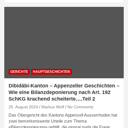
GERICHTE
HAUPTGESCHICHTEN
Dibidäbi-Kanton – Appenzeller Geschichten –
Wie eine Bilanzdeponierung nach Art. 192
SchKG krachend scheiterte….Teil 2
25. August 2024
Markus Wolf
No Comments
Das Obergericht des Kantons Appenzell Ausserrhoden hat
zwei bemerkenswerte Urteile zum Thema
«Bilanzdeponierung» gefällt, die einmal mehr die Frage