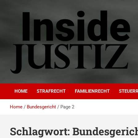
Skip
to
content
INSIDE-JUSTIZ
Investigativer Journalismus zur Dritten Gewalt
HOME
STRAFRECHT
FAMILIENRECHT
STEUER
Home
Bundesgericht
Page 2
Schlagwort:
Bundesgeric